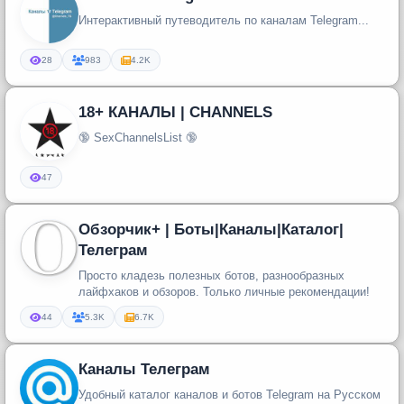
Интерактивный путеводитель по каналам Telegram...
28
983
4.2K
18+ КАНАЛЫ | CHANNELS
🔞 SexChannelsList 🔞
47
Обзорчик+ | Боты|Каналы|Каталог|
Телеграм
Просто кладезь полезных ботов, разнообразных
лайфхаков и обзоров. Только личные рекомендации!
44
5.3K
6.7K
Каналы Телеграм
Удобный каталог каналов и ботов Telegram на Русском