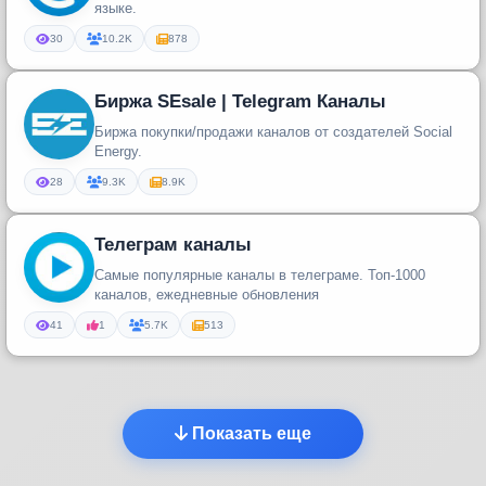
языке.
30
10.2K
878
Биржа SEsale | Telegram Каналы
Биржа покупки/продажи каналов от создателей Social
Energy.
28
9.3K
8.9K
Телеграм каналы
Самые популярные каналы в телеграме. Топ-1000
каналов, ежедневные обновления
41
1
5.7K
513
Показать еще