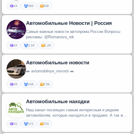
23
393
548
Автомобильные Новости | Россия
Самые важные новости автопрома России Вопросы
рекламы: @Romanova_rek
24
3.1K
1.2K
Автомобильные новости
🚗 avtomobilnye_novosti 🚗
28
148
2.5K
Автомобильные находки
Наш канал посвящен самым интересным и редким
автомобилям, которые находятся в продаже. А так же
тебя ждут истории, новос...
31
172
733