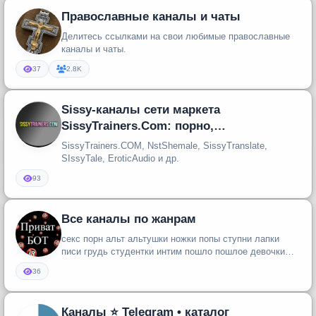
Православные каналы и чаты
Делитесь ссылками на свои любимые православные
каналы и чаты.
37
2.8K
Sissy-каналы сети маркета
SissyTrainers.Com: порно,
феминизация, гипноз
SissyTrainers.COM, NstShemale, SissyTranslate,
SIssyTale, EroticAudio и др.
93
Все каналы по жанрам
секс порн альт альтушки ножки попы ступни лапки
писи грудь студентки интим пошло пошлое девочки
девушки разврат каналы ф...
36
Каналы ⭐️ Telegram • каталог