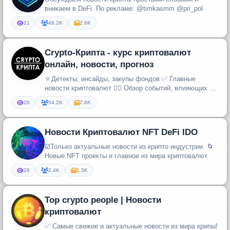
вникаем в DeFi. По рекламе: @timkasmm @pri_pol
21
48.2K
2.6K
Crypto-Крипта - курс криптовалют
онлайн, новости, прогноз
🔆Детекты, инсайды, закупы фондов ✅ Главные
новости криптовалют 🕵️‍♂️ Обзор событий, влияющих на
рынок 💰 Рекомендации по ...
26
54.2K
7.6K
Новости Криптовалют NFT DeFi IDO
☑️Только актуальные новости из крипто индустрии. 🌀
Новые NFT проекты и главное из мира криптовалют.
28
2.4K
1.5K
Top crypto people | Новости
криптовалют
✅ Самые свежие и актуальные новости из мира крипы!