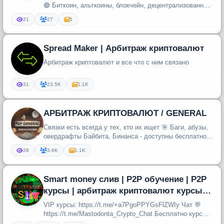
🟢 Биткоин, альткоины, блокчейн, децентрализованные
протоколы, инвести...
21
27
5
Spread Maker | Арбитраж криптовалют
Арбитраж криптовалют и все что с ним связано
31
23.5K
1.1K
АРБИТРАЖ КРИПТОВАЛЮТ / GENERAL
Связки есть всегда у тех, кто их ищет 🎯 Баги, абузы,
овердрафты Байбита, Бинанса - доступны бесплатно в
моем канале.
26
3.6K
1.1K
Smart money слив | P2P обучение | P2P
курсы | арбитраж криптовалют курсы |
Скальпинг курсы | Смарт М
VIP курсы: https://t.me/+a7PgoPPYGsFlZWIy Чат 💬
https://t.me/Mastodonta_Crypto_Chat Бесплатно курсы:
https://t.me/Tradin...