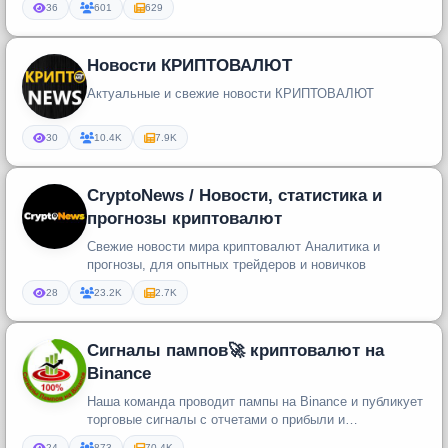
36
601
629
Новости КРИПТОВАЛЮТ
Актуальные и свежие новости КРИПТОВАЛЮТ
30
10.4K
7.9K
CryptoNews / Новости, статистика и
прогнозы криптовалют
Свежие новости мира криптовалют Аналитика и
прогнозы, для опытных трейдеров и новичков
28
23.2K
2.7K
Сигналы пампов🚀 криптовалют на
Binance
Наша команда проводит пампы на Binance и публикует
торговые сигналы с отчетами о прибыли и
доказательствами точности наш...
24
873
70.4K