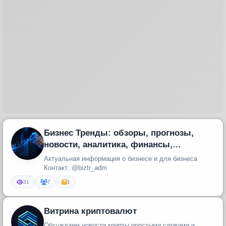
Бизнес Тренды: обзоры, прогнозы,
новости, аналитика, финансы,
инвестиции, стартапы, IPO, pre-IPO
Актуальная информация о бизнесе и для бизнеса
Контакт: @biztr_adm
31
7
1
Витрина криптовалют
Обсуждаем новости крипты простыми словами и