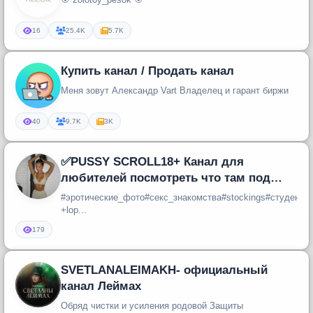
16
25.4K
5.7K
Купить канал / Продать канал
Меня зовут Александр Vart Владелец и гарант биржи
40
9.7K
3K
✅PUSSY SCROLL18+ Канал для
любителей посмотреть что там под
трусиками...18+ строго...✅
#эротические_фото#секс_знакомства#stockings#студент
+lop...
179
SVETLANALEIMAKH- официальный
канал Леймах
Обряд чистки и усиления родовой Защиты