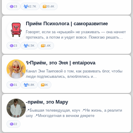
youtube.com/user/wwwsilverru Instagram - i...
23
42.7K
20.4K
Приём Психолога | саморазвитие
Говорят, если за «крышей» не ухаживать — она начнет
протекать, а потом и уедет вовсе. Помогаю решать
проблемы с внутрен...
23
4.5K
2.4K
✨Приём, это Эня | entaipova
Канал Эни Таиповой о том, как развивать блог, чтобы
люди подписывались, влюблялись и
покупали⚡️Обучаю, консультирую, выс...
31
6.8K
4K
-приём, это Мару
📍Бывшая телеведущая, коуч 📍Не жизнь, а реалити
шоу 📍Многодетная в вечном декрете
22