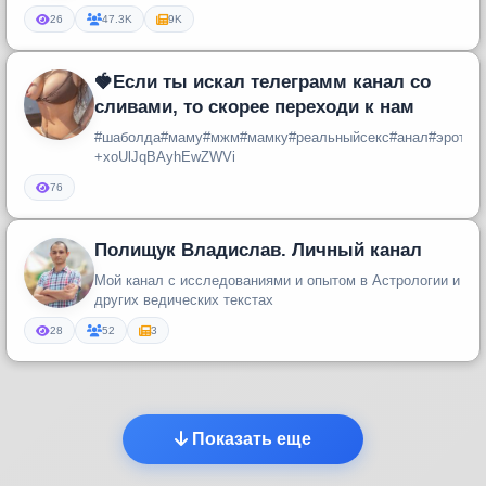
26
47.3K
9K
🍓Если ты искал телеграмм канал со
сливами, то скорее переходи к нам
#шаболда#маму#мжм#мамку#реальныйсекс#анал#эротик
+xoUlJqBAyhEwZWVi
76
Полищук Владислав. Личный канал
Мой канал с исследованиями и опытом в Астрологии и
других ведических текстах
28
52
3
Показать еще