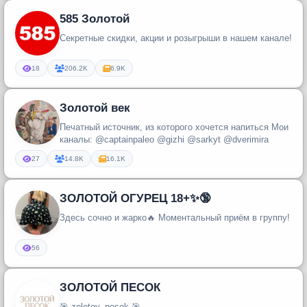
585 Золотой
Секретные скидки, акции и розыгрыши в нашем канале!
18
206.2K
6.9K
Золотой век
Печатный источник, из которого хочется напиться Мои
каналы: @captainpaleo @gizhi @sarkyt @dverimira
27
14.8K
16.1K
ЗОЛОТОЙ ОГУРЕЦ 18+✨🔞
Здесь сочно и жарко🔥 Моментальный приëм в группу!
56
ЗОЛОТОЙ ПЕСОК
🎯 zolotoy_pesok 🎯