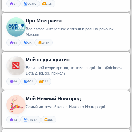
Ведущий канала – профе...
27
20.6K
7.1K
Про Мой район
Все самое интересное о жизни в разных районах
Москвы
28
9K
10.3K
Мой керри критин
Если твой керри кретин, то тебе сюда! Чат: @dokadva
Dota 2, юмор, приколы.
10
104
212
Мой Нижний Новгород
Самый читаемый канал Нижнего Новгорода!
13
215.4K
46K