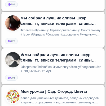
291
мы собрали лучшие сливы шкур,
сливы тг, вписки телеграмм, сливы
вписок, сливы девушек ✨Приятного
#колготки #ученицу #преподовательницу #учительницу
про
#Турок #бардель #бордель #худощявую #худенькую
#подглядывания #подгля...
429
🔥мы собрали лучшие сливы шкур,
сливы тг, вписки телеграмм, сливы
вписок, сливы девушек⚡️
#deepthroat#bdsm#xxx#кунилингус#телку#подростки#пере
+R1fQ2Nx6W2JmMjNi
296
Мой урожай | Сад. Огород. Цветы
Канал для увлеченных дачников, заядлых садоводов,
азартных огородников и вдохновенных цветоводов.