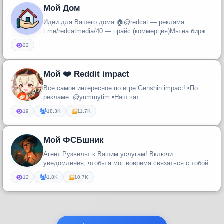
Мой Дом
Идеи для Вашего дома 🏠@redcat — реклама
t.me/redcatmedia/40 — прайс (коммерция)Мы на бирже:
telega.in/channels/+jxlvpYmh...
22
Мой ❤️ Reddit impact
Всё самое интересное по игре Genshin impact! ▪️По
рекламе: @yummytim ▪️Наш чат:
@genshin_reddit_chat_ru
19
18.3K
11.7K
Мой ФСБшник
Агент Рузвельт к Вашим услугам! Включи
уведомления, чтобы я мог вовремя связаться с тобой.
12
1.8K
10.7K