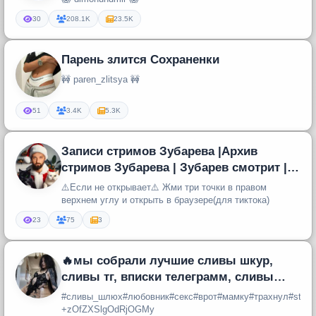
30
208.1K
23.5K
Парень злится Сохраненки
🚧 paren_zlitsya 🚧
51
3.4K
5.3K
Записи стримов Зубарева |Архив
стримов Зубарева | Зубарев смотрит |
Повторы стримов Зубарева|Зубарев
⚠️Если не открывает⚠️ Жми три точки в правом
верхнем углу и открыть в браузере(для тиктока)
23
75
3
🔥мы собрали лучшие сливы шкур,
сливы тг, вписки телеграмм, сливы
вписок, сливы девушек
#сливы_шлюх#любовник#секс#врот#мамку#трахнул#strap
+zOfZXSlgOdRjOGMy