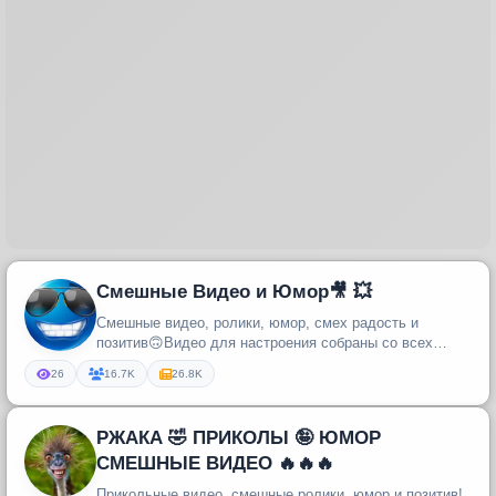
Смешные Видео и Юмор🎥 💥
Смешные видео, ролики, юмор, смех радость и
позитив🙃Видео для настроения собраны со всех
уголков интернета🌎 Подборки ярк...
26
16.7K
26.8K
РЖАКА 🤣 ПРИКОЛЫ 🤪 ЮМОР
СМЕШНЫЕ ВИДЕО 🔥🔥🔥
Прикольные видео, смешные ролики, юмор и позитив!