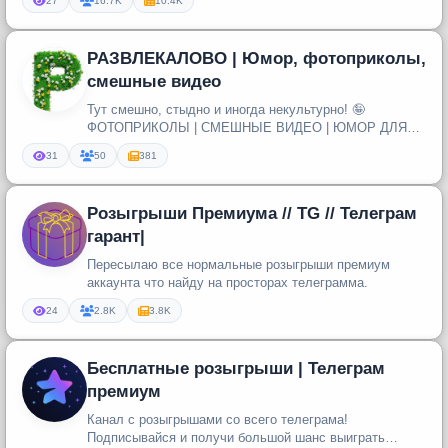
27
16.7K
10.4K
РАЗВЛЕКАЛОВО | Юмор, фотоприколы,
смешные видео
Тут смешно, стыдно и иногда некультурно! 🤪
ФОТОПРИКОЛЫ | СМЕШНЫЕ ВИДЕО | ЮМОР ДЛЯ
ВЗРОСЛЫХ 😂 Лучшие приколы про рабочие...
31
50
381
Розыгрыши Премиума // TG // Телеграм
гарант|
Пересылаю все нормальные розыгрыши премиум
аккаунта что найду на просторах телеграмма.
24
2.8K
3.8K
Бесплатные розыгрыши | Телеграм
премиум
Канал с розыгрышами со всего телеграма!
Подписывайся и получи большой шанс выиграть