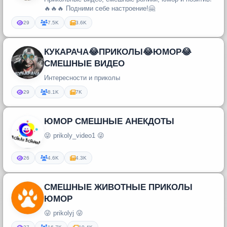
🔥🔥🔥 Подними себе настроение!🤗
29
7.5K
3.6K
КУКАРАЧА😂ПРИКОЛЫ😂ЮМОР😂
СМЕШНЫЕ ВИДЕО
Интересности и приколы
29
8.1K
7K
ЮМОР СМЕШНЫЕ АНЕКДОТЫ
😜 prikoly_video1 😜
26
4.6K
4.3K
СМЕШНЫЕ ЖИВОТНЫЕ ПРИКОЛЫ
ЮМОР
😜 prikolyj 😜