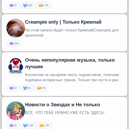
PlayStation Вся техника в н...
25
16K
9.7K
Creampie only | Только Кремпай
На этом канале будет только Кремпай(Creampie) для
ценителей.
106
Очень непопулярная музыка, только
лучшее
Контентом не засоряем ленту подписчиков, точечная
подборка интересных треков. Только три поста в день
+ минимум рекламы ...
22
3K
876
Новости о Звездах и Не только
ВСЁ, ЧТО ТЕБЕ НУЖНО УЖЕ ЕСТЬ ЗДЕСЬ!
18
2.9K
1.2K