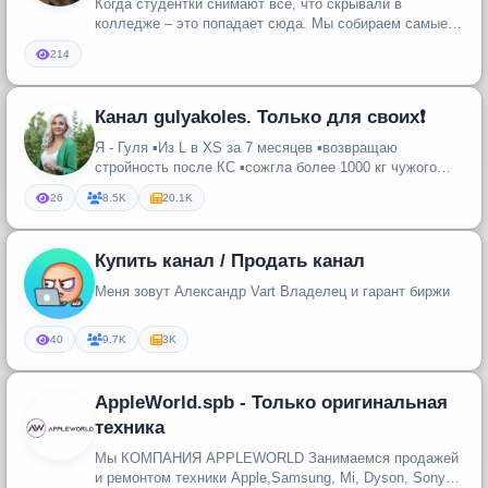
Когда студентки снимают всё, что скрывали в
колледже – это попадает сюда. Мы собираем самые
🔥 сливные Telegram-каналы с ...
214
Канал gulyakoles. Только для своих❗️
Я - Гуля ▪️Из L в XS за 7 месяцев ▪️возвращаю
стройность после КС ▪️сожгла более 1000 кг чужого
жира
26
8.5K
20.1K
Купить канал / Продать канал
Меня зовут Александр Vart Владелец и гарант биржи
40
9.7K
3K
AppleWorld.spb - Только оригинальная
техника
Мы КОМПАНИЯ APPLEWORLD Занимаемся продажей
и ремонтом техники Apple,Samsung, Mi, Dyson, Sony