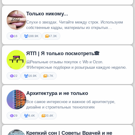
Только никому...
Слухи о звездах. Читайте между строк. Используем
собственные кадры, материалы из открытых
источников в сети и присланны...
16
188.9K
47.3K
ЯТП | Я только посмотреть🙈
🤗Реальные отзывы покупок с Wb и Ozon.
💯Интересные подборки и розыгрыши каждую неделю.
22
16.9K
3.7K
Архитектура и не только
Все самое интересное и важное об архитектуре,
дизайне и строительных технологиях
29
9.4K
20.4K
Крепкий сон | Советы Врачей и не