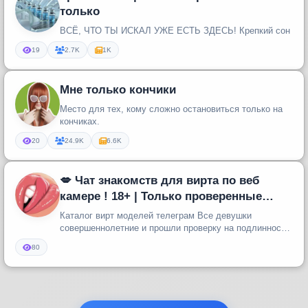
только
ВСЁ, ЧТО ТЫ ИСКАЛ УЖЕ ЕСТЬ ЗДЕСЬ! Крепкий сон
19
2.7K
1K
Мне только кончики
Место для тех, кому сложно остановиться только на
кончиках.
20
24.9K
6.6K
💋 Чат знакомств для вирта по веб
камере ! 18+ | Только проверенные
модели | Голые и сексуальные фото
Каталог вирт моделей телеграм Все девушки
совершеннолетние и прошли проверку на подлинность
а также соответствуют указан...
80