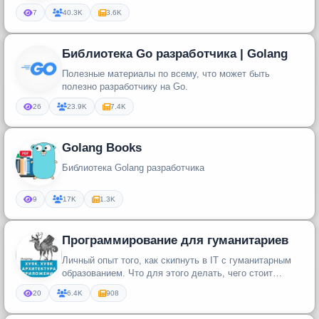
7
40.3K
3.6K
Библиотека Go разработчика | Golang
Полезные материалы по всему, что может быть
полезно разработчику на Go.
26
23.9K
7.4K
Golang Books
Библиотека Golang разработчика
9
17K
1.3K
Программирование для гуманитариев
Личный опыт того, как скипнуть в IT с гуманитарным
образованием. Что для этого делать, чего стоит
бояться (спойлер: ниче...
20
6.4K
908