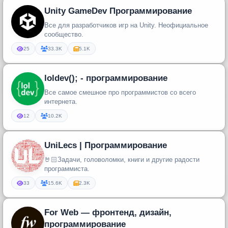
Unity GameDev Программирование
Все для разработчиков игр на Unity. Неофициальное
сообщество.
25
33.3K
5.1K
loldev(); - программирование
Все самое смешное про программистов со всего
интернета.
12
10.2K
UniLecs | Программирование
🤘🏻Задачи, головоломки, книги и другие радости
программиста.
33
15.6K
2.3K
For Web — фронтенд, дизайн,
программирование