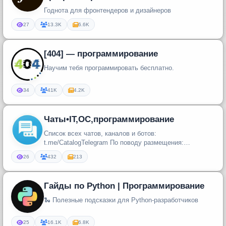
Годнота для фронтендеров и дизайнеров
27
13.3K
6.6K
[404] — программирование
Научим тебя программировать бесплатно.
34
41K
4.2K
Чаты•IT,ОС,программирование
Список всех чатов, каналов и ботов:
t.me/CatalogTelegram По поводу размещения:
@OXPAHA Группа вк: vk.com/CatalogTelegram...
26
432
213
Гайды по Python | Программирование
🐍 Полезные подсказки для Python-разработчиков
25
16.1K
6.8K