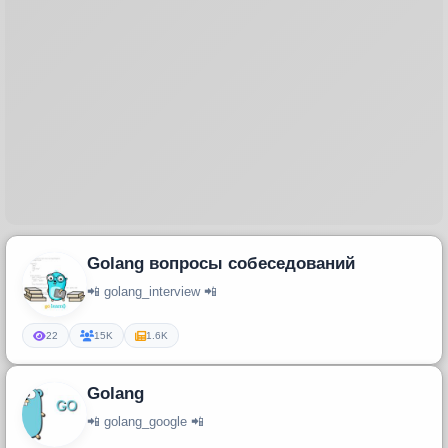
Golang вопросы собеседований
📲 golang_interview 📲
22
15K
1.6K
Golang
📲 golang_google 📲