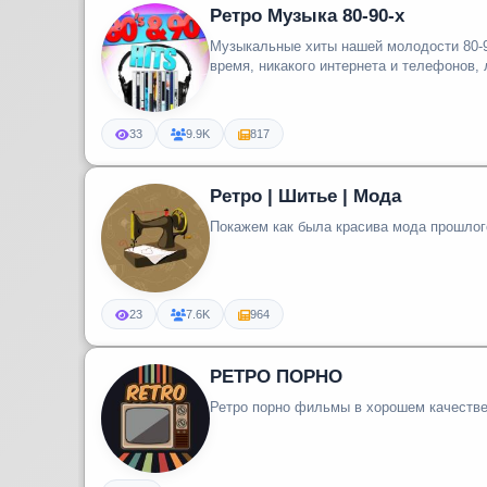
Ретро Музыка 80-90-х
Музыкальные хиты нашей молодости 80-9
время, никакого интернета и телефонов, 
33
9.9K
817
Ретро | Шитье | Мода
Покажем как была красива мода прошлог
23
7.6K
964
РЕТРО ПОРНО
Ретро порно фильмы в хорошем качеств