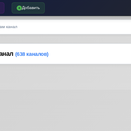
Добавить
рам канал
канал
(638 каналов)