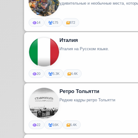
удивительные и необычные места, которые
14
175
872
Италия
Италия на Русском языке.
20
5.3K
4.4K
Ретро Тольятти
Редкие кадры ретро Тольятти
22
16K
6.4K