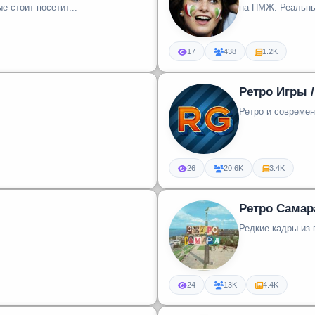
 стоит посетит...
на ПМЖ. Реальны
17
438
1.2K
Ретро Игры /
Ретро и современ
26
20.6K
3.4K
Ретро Самар
Редкие кадры из
24
13K
4.4K