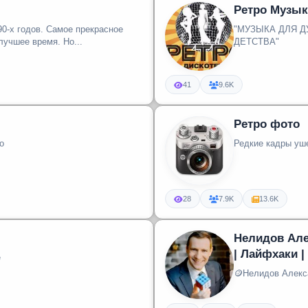
Ретро Музыка
0-х годов. Самое прекрасное
"МУЗЫКА ДЛЯ Д
лучшее время. Но...
ДЕТСТВА"
41
9.6K
Ретро фото
о
Редкие кадры уш
28
7.9K
13.6K
Нелидов Але
| Лайфхаки 
е