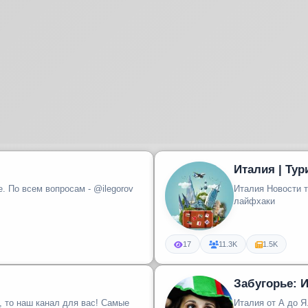
Италия | Тур
. По всем вопросам - @ilegorov
Италия Новости т
лайфхаки
17
11.3K
1.5K
Забугорье: 
, то наш канал для вас! Самые
Италия от А до Я