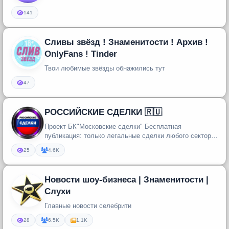
141
Сливы звёзд ! Знаменитости ! Архив !
OnlyFans ! Tinder
Твои любимые звёзды обнажились тут
47
РОССИЙСКИЕ СДЕЛКИ 🇷🇺
Проект БК"Московские сделки" Бесплатная
публикация: только легальные сделки любого сектора
экономики. СУММА С...
25
4.6K
Новости шоу-бизнеса | Знаменитости |
Слухи
Главные новости селебрити
28
6.5K
1.1K