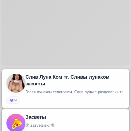
Слив Луна Ком тг. Сливы лунаком
засветы
Голая лунаком телеграмм. Слив луны с раздевалки тг
34
Засветы
🔞 zasvetsiski 🔞