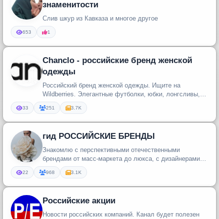
знаменитости
Слив шкур из Кавказа и многое другое
653
1
Chanclo - российские бренд женской
одежды
Российский бренд женской одежды. Ищите на
Wildberries. Элегантные футболки, юбки, лонгсливы,
свитшоты и многое другое! К...
33
251
3.7K
гид РОССИЙСКИЕ БРЕНДЫ
Знакомлю с перспективными отечественными
брендами от масс-маркета до люкса, с дизайнерами
развивающих модную индустрию Р...
22
968
3.1K
Российские акции
Новости российских компаний. Канал будет полезен