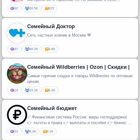
любимой!
32
30.5K
825
Семейный Доктор
Сеть частных клиник в Москве 💙
37
89.3K
4.8K
Семейный Wildberries | Ozon | Скидки |
Самые горячие скидки и товары Wildberries по оптовым
ценам.
18
10.1K
6.4K
Семейный бюджет
✅ Финансовая система России. меры господдержки:
👉 льготы и права 👉 выплаты и пособия 👉 бизнес и
налоги 👉 банки и кредит...
32
6.3K
9.1K