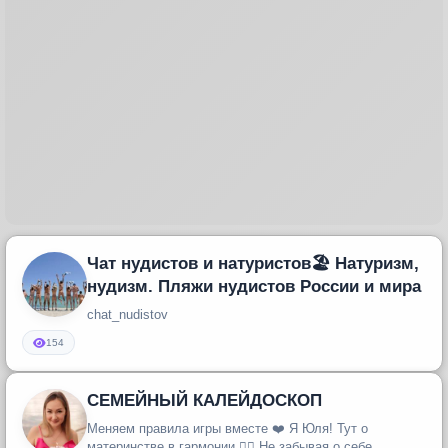
Чат нудистов и натуристов🏖 Натуризм,
нудизм. Пляжи нудистов России и мира
chat_nudistov
154
СЕМЕЙНЫЙ КАЛЕЙДОСКОП
Меняем правила игры вместе ❤️ Я Юля! Тут о
материнстве в гармонии 🧘‍♀️ Не забывая о себе