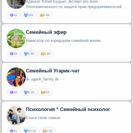
Адвокат Юлия Будько Эксперт pro bono
Уполномоченного по защите прав предпринимателей г.
Москвы Преподаватель курса Юриди...
31
16K
4.6K
Семейный эфир
Навигатор по коридорам семейной жизни.
38
5.9K
3.8K
Семейный Угарик-чат
📝 ugarik_family 📝
38
8.2K
823
Психология * Семейный психолог
Спаси свою семью
31
26.1K
1.1K