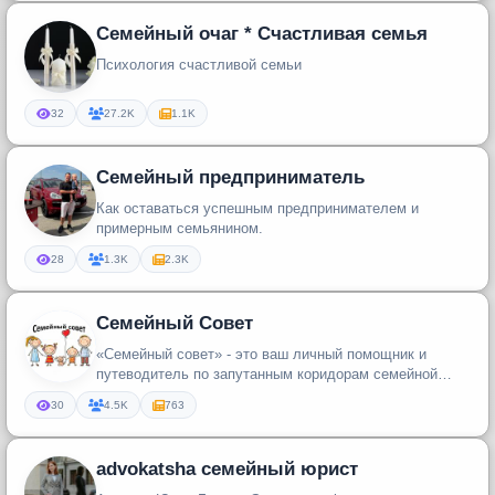
Семейный очаг * Счастливая семья
Психология счастливой семьи
32
27.2K
1.1K
Семейный предприниматель
Как оставаться успешным предпринимателем и
примерным семьянином.
28
1.3K
2.3K
Семейный Совет
«Семейный совет» - это ваш личный помощник и
путеводитель по запутанным коридорам семейной
жизни.
30
4.5K
763
advokatsha семейный юрист