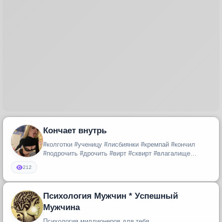
Кончает внутрь
#колготки #ученицу #лисбиянки #кремпай #кончил
#подрочить #дрочить #вирт #сквирт #влагалище
#пизденка #пизда #отсосала #...
212
Психология Мужчин * Успешный
Мужчина
Психология миллионеров для тебя