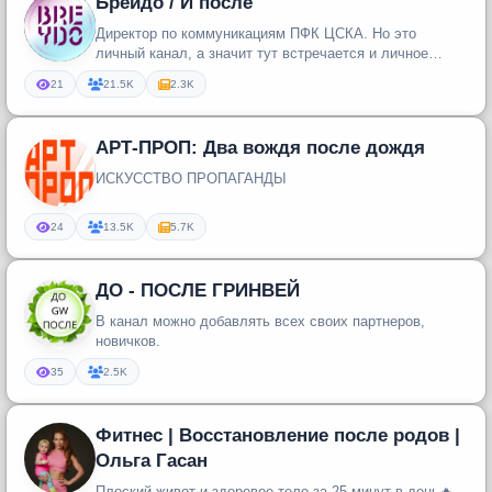
Брейдо / И после
Директор по коммуникациям ПФК ЦСКА. Но это
личный канал, а значит тут встречается и личное
мнение) Просьба СМИ: из ком...
21
21.5K
2.3K
АРТ-ПРОП: Два вождя после дождя
ИСКУССТВО ПРОПАГАНДЫ
24
13.5K
5.7K
ДО - ПОСЛЕ ГРИНВЕЙ
В канал можно добавлять всех своих партнеров,
новичков.
35
2.5K
Фитнес | Восстановление после родов |
Ольга Гасан
Плоский живот и здоровое тело за 25 минут в день🔥