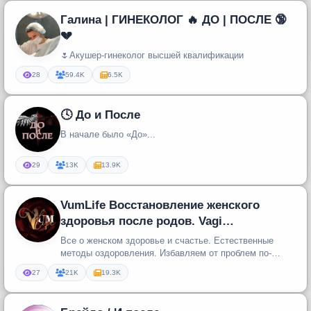
Галина | ГИНЕКОЛОГ 🔥 ДО | ПОСЛЕ 🔞
💔
🌷Акушер-гинеколог высшей квалификации
28
59.4K
6.5K
🕓 До и После
В начале было «До»...
29
13K
13.9K
VumLife Восстановление женского
здоровья после родов. Vagi
ногимнастика
Все о женском здоровье и счастье. Естественные
методы оздоровления. Избавляем от проблем по-
женски без операций и уколов...
27
21K
19.3K