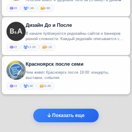
28
7.4K
4.8K
Дизайн До и После
В канале публикуются редизайны сайтов и баннеров
разной сложности. Каждый редизайн описывается с
объяснениями что зачем...
22
13.2K
5.1K
Красноярск после семи
Чем живёт Красноярск после 19:00: концерты,
выставки, события.
19
13K
10.4K
Показать еще