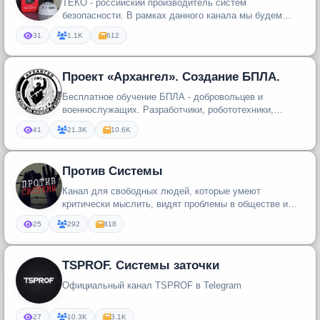
ТЕКО - российский производитель систем
безопасности. В рамках данного канала мы будем
рассказывать о наших новинках, важ...
31
1.1K
612
Проект «Архангел». Создание БПЛА.
Бесплатное обучение БПЛА - добровольцев и
военнослужащих. Разработчики, робототехники,
инженеры, сборщики , программисты...
41
21.3K
10.6K
Против Системы
Канал для свободных людей, которые умеют
критически мыслить, видят проблемы в обществе и
хотят что-то изменить.
25
292
818
TSPROF. Системы заточки
Официальный канал TSPROF в Telegram
27
10.3K
3.1K