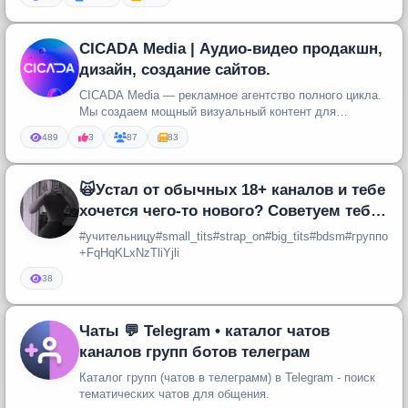
CICADA Media | Аудио-видео продакшн,
дизайн, создание сайтов.
CICADA Media — рекламное агентство полного цикла.
Мы создаем мощный визуальный контент для
брендов: профессиональный ауд...
489
3
87
83
🙀Устал от обычных 18+ каналов и тебе
хочется чего-то нового? Советуем тебе
переместится в наш телегр
#учительницу#small_tits#strap_on#big_tits#bdsm#группов
+FqHqKLxNzTliYjli
38
Чаты 💬 Telegram • каталог чатов
каналов групп ботов телеграм
Каталог групп (чатов в телеграмм) в Telegram - поиск
тематических чатов для общения.