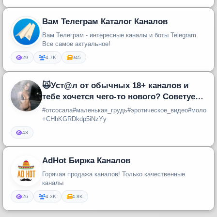
Вам Телеграм Каталог Каналов
Вам Телеграм - интересные каналы и боты Telegram.
Все самое актуальное!
29
4.7K
945
🙀Уст@л от обычных 18+ каналов и
тебе хочется чего-то нового? Советуем
тебе переместится в наш телегр
#отсосала#маленькая_грудь#эротическое_видео#молоден
+CHhKGRDkdp5iNzYy
43
AdHot Биржа Каналов
Горячая продажа каналов! Только качественные
каналы
26
4.3K
4.8K