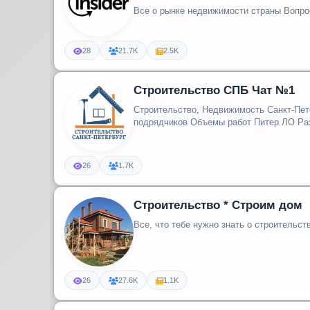
квартиры
Все о рынке недвижимости страны Вопро
28
21.7K
2.5K
Строительство СПБ Чат №1
Строительство, Недвижимость Санкт-Петербург ЛО Пои
подрядч
26
1.7K
Строительство * Строим дом
Все, что тебе нужно знать о строительс
26
27.6K
1.1K