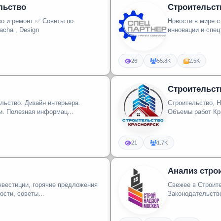
льство
Строительст
Новости в мире с
 ✅ Дача , сад , огород ✅ Dacha , Design
инновации и спец
26
55.8K
2.5K
Строительст
льство. Дизайн интерьера.
Строительство, Недвижимость
. Полезная информац...
21
1.7K
Анализ стро
нвестиции, горячие предложения
Свежее в Строит
вижимости, советы...
Законодательство