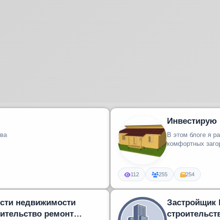
Инвестирую 
тва
В этом блоге я р
комфортных заго
112
255
254
вости недвижимости
Застройщик 
оительство ремонт
строительст