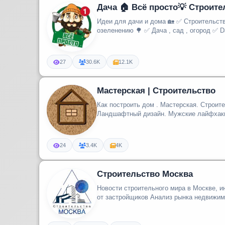
Дача 🏠 Всё просто💡 Строите
Идеи для дачи и дома 🏡 ✅ Строительство и ремонт ✅ Советы по
озеленению 
27
30.6K
12.1K
Мастерская | Строительство
Как построить дом . Мастерская. Строите
Ландшафтный дизайн. Мужские лайфхаки
24
3.4K
4K
Строительство Москва
Новости строительного мира в Москве, и
от застройщиков Анализ рынка нед