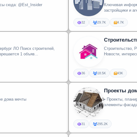
квартиры
сы сюда: @Est_Insider
Ключевая информа
застройщики и аг
32
29.7K
4.7K
Строительст
ск строителей,
Строительство, 
иков Объемы работ Питер ЛО Разрешается 1 объяв...
Новости, интерес
36
18.5K
43K
Проекты дом
тве дома мечты
• Проекты, плани
элементы фасада•
31
295.2K