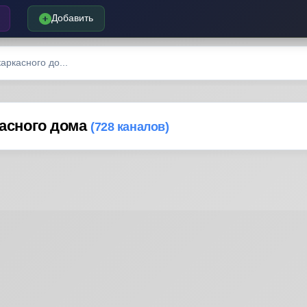
Добавить
аркасного до...
касного дома
(728 каналов)