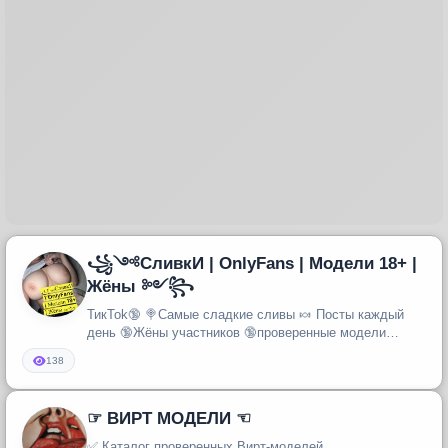
꧁༺СливкИ | OnlyFans | Модели 18+ ️|
Жёны ༻꧂
ТикТоk🔞 🍭Самые сладкие сливы 🍬 Посты каждый
день 🔞Жёны участников 🔞проверенные модели
꧁༺ ༻꧂
138
☞ ВИРТ МОДЕЛИ ☜
✅ Каталог проверенных Вирт-моделей