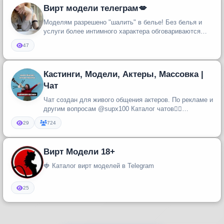
Вирт модели телеграм💋
Моделям разрешено "шалить" в белье! Без белья и
услуги более интимного характера обговариваются
лично между ва...
47
Кастинги, Модели, Актеры, Массовка |
Чат
Чат создан для живого общения актеров. По рекламе и
другим вопросам @supx100 Каталог чатов👉🏻
https://t.me/aktive_chat...
29
724
Вирт Модели 18+
🍓 Каталог вирт моделей в Telegram
25