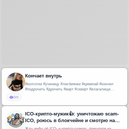
Кончает внутрь
#колготки #ученицу #лисбиянки #кремпай #кончил
#подрочить #дрочить #вирт #сквирт #влагалище
#пизденка #пизда #отсосала #...
223
ICO-крипто-мужик👍: уничтожаю scam-
ICO, роюсь в блокчейне и смотрю на
крипточку как 🐭мышЬ на крупу
Жду инфу об ICO- и крипто-скамах: пришлите на