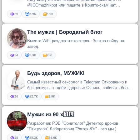
@ICOmuzhikbot или пишите в Крипто-скам чат
@cryptoscamchat
25
6.9K
6.9K
The мужик | Бородатый блог
Вместо WiFi раздаю тестостерон. Завтра пойду на
завод.
24
2.3K
758
Будь здоров, МУЖИК!
Самый известный сексолог в Telegram Откровенно и
без цензуры о твоём здоровье Очнись, забивать болт
на собственное зд...
26
12.7K
1.9K
Мужик из 90-х🇷🇺
Разработчик РЭБ "Орнитолог" Детектор дронов
"Птицелов" Лаборатория "Элтех-Юг" - это мы )
25
35.3K
24.6K