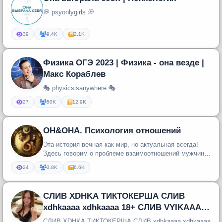
💭 psyonlygirls 💭
39
9.4K
2.1K
Физика ОГЭ 2023 | Физика - она везде |
Макс Кораблев
🎭 physicsisanywhere 🎭
27
50K
12.9K
ОН&ОНА. Психология отношений
Эта история вечная как мир, но актуальная всегда!
Здесь говорим о проблеме взаимоотношений мужчины
и женщины с точки зр...
24
3.8K
6.6K
СЛИВ XDHKA ТИКТОКЕРША СЛИВ
xdhkaaaa xdhkaaaa 18+ СЛИВ VYIKAAA
ТИКТОКЕРША XDHKA СЛИВ
СЛИВ XDHKA ТИКТОКЕРША СЛИВ xdhkaaaa xdhkaaaa