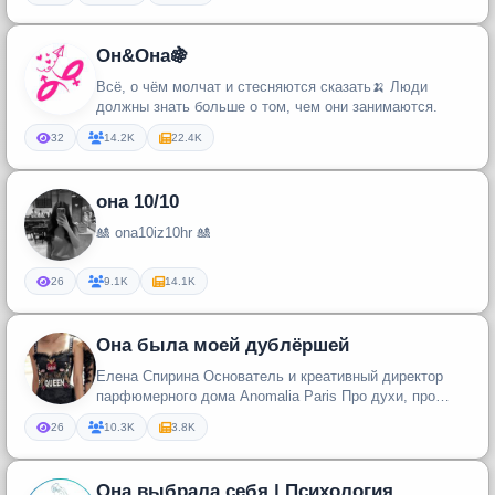
Он&Она🍇
Всё, о чём молчат и стесняются сказать🍌 Люди
должны знать больше о том, чем они занимаются.
32
14.2K
22.4K
она 10/10
🎎 ona10iz10hr 🎎
26
9.1K
14.1K
Она была моей дублёршей
Елена Спирина Основатель и креативный директор
парфюмерного дома Anomalia Paris Про духи, про
Францию, про людей
26
10.3K
3.8K
Она выбрала себя | Психология