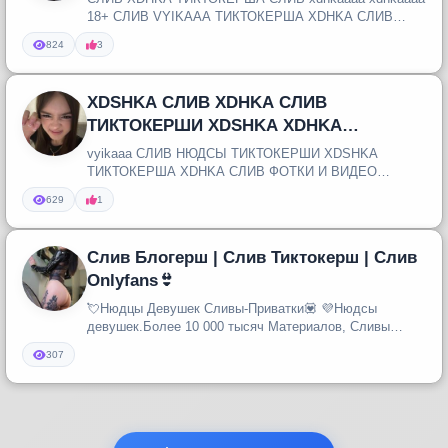
18+ СЛИВ VYIKAAA ТИКТОКЕРША XDHKA СЛИВ
ПРИВАТКА XDHKA НЮДСЫ XDHKA СЛИВАТОР ...
824
3
XDSHKA СЛИВ XDHKA СЛИВ
ТИКТОКЕРШИ XDSHKA XDHKA
ПРИВАТНЫЙ КАНАЛ СЛИВ НЮДСЫ
vyikaaa СЛИВ НЮДСЫ ТИКТОКЕРШИ XDSHKA
XDSHKA XDHKA НЮДСЫ СЛИВ
ТИКТОКЕРША XDHKA СЛИВ ФОТКИ И ВИДЕО
XDSHKA ТИКТОКЕРША СЛИВ XDSKA СЛИВ
629
1
ТИКТОКЕРШИ XD...
Слив Блогерш | Слив Тиктокерш | Слив
Onlyfans👙
💘Нюдцы Девушек Сливы-Приватки💟 💜Нюдсы
девушек.Более 10 000 тысяч Материалов, Сливы
архивов видео, фото каждый день #Секс...
307