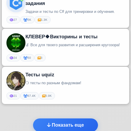
задания
Задачи и тесты по C# для тренировки и обучения.
27
5K
1.3K
КЛЕВЕР🍀Викторины и тесты
🔬 Все для твоего развития и расширения кругозора!
24
50
3
Тесты uquiz
❍ тесты по разным фандомам!
21
67.4K
5.9K
Показать еще