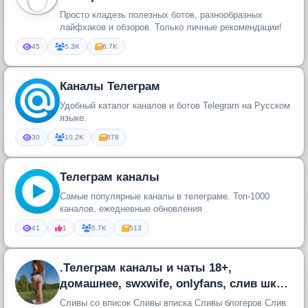
Просто кладезь полезных ботов, разнообразных
лайфхаков и обзоров. Только личные рекомендации!
45
5.3K
6.7K
Каналы Телеграм
Удобный каталог каналов и ботов Telegram на Русском
языке.
30
10.2K
878
Телеграм каналы
Самые популярные каналы в телеграме. Топ-1000
каналов, ежедневные обновления
41
1
5.7K
513
.Телеграм каналы и чаты 18+,
домашнее, swxwife, onlyfans, слив шкур,
лесбиянки (lesbian), порно (por
Сливы со вписок Сливы вписка Сливы блогеров Слив