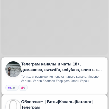
Телеграм каналы и чаты 18+,
домашнее, swxwife, onlyfans, слив шкур,
лесбиянки (lesbian), порно (porn
Теги для расширения поиска нашего канала: #порно
#сливы #слив #сливов #порнуха #порн #прон
#настоящее #русское #домашнее...
166
1
Обзорчик+ | Боты|Каналы|Каталог|
Телеграм