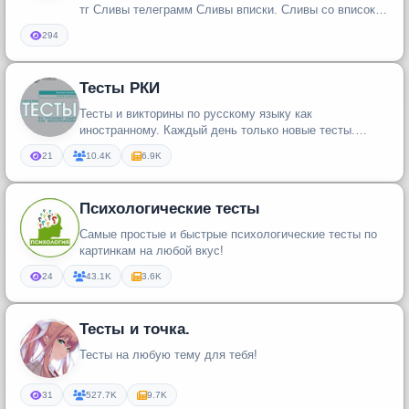
тг Сливы телеграмм Сливы вписки. Сливы со вписок
Сливы вписка Сливы бло...
294
Тесты РКИ
Тесты и викторины по русскому языку как
иностранному. Каждый день только новые тесты.
Уровень А1 - С1.
21
10.4K
6.9K
Психологические тесты
Самые простые и быстрые психологические тесты по
картинкам на любой вкус!
24
43.1K
3.6K
Тесты и точка.
Тесты на любую тему для тебя!
31
527.7K
9.7K