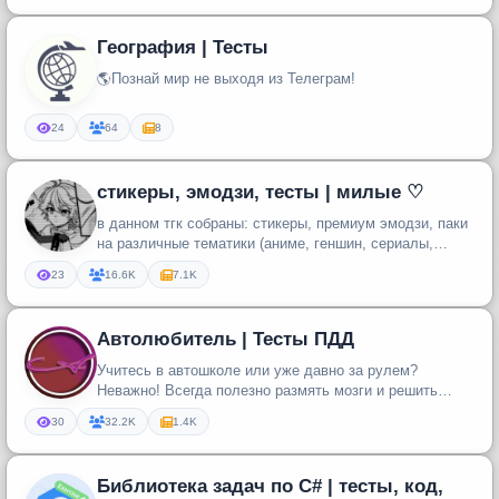
География | Тесты
🌎Познай мир не выходя из Телеграм!
24
64
8
стикеры, эмодзи, тесты | милые ♡
в данном тгк собраны: стикеры, премиум эмодзи, паки
на различные тематики (аниме, геншин, сериалы,
фильмы, стримеры и мн...
23
16.6K
7.1K
Автолюбитель | Тесты ПДД
Учитесь в автошколе или уже давно за рулем?
Неважно! Всегда полезно размять мозги и решить
несколько задач на тему ПДД.
30
32.2K
1.4K
Библиотека задач по C# | тесты, код,