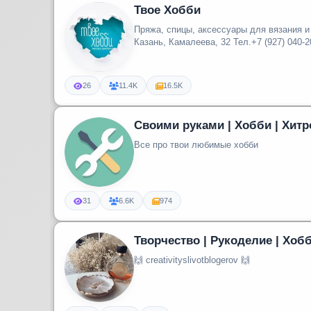
Твое Хобби
Пряжа, спицы, аксессуары для вязания и
Казань, Камалеева, 32 Тел.+7 (927) 040-20
26
11.4K
16.5K
Своими руками | Хобби | Хитр
Все про твои любимые хобби
31
6.6K
974
Творчество | Рукоделие | Хоб
🙌 creativityslivotblogerov 🙌