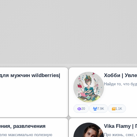
для мужчин wildberries|
Хобби | Увл
Найди то, что бу
20
7.9K
1.1K
ения, развлечения
Vika Flamy 
телю максимально полезную
Про жизнь, секс,