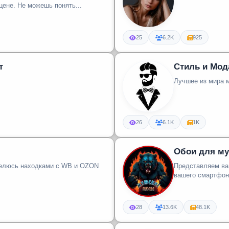
информацию по максимально доступной цене. Не можешь понять...
25
6.2K
925
т
Стиль и Мод
Лучшее из мира 
26
6.1K
1K
Обои для м
люсь находками с WB и OZON
Представляем ва
вашего смартфон
28
13.6K
48.1K