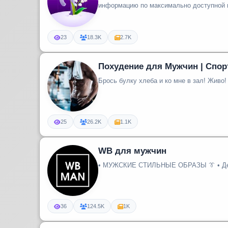
23
18.3K
2.7K
Похудение для Мужчин | Спор
Брось булку хлеба и ко мне в зал! Живо!
25
26.2K
1.1K
WB для мужчин
• МУЖСКИЕ СТИЛЬНЫЕ ОБРАЗЫ 👔 • Де
36
124.5K
1K