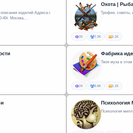
Охота | Рыба
 описания изделий.Адреса:г.
Трофеи, советы, 
-40г. Москва,...
33
7.2K
1.1K
ости
Фабрика идей
Твоя муза в этом
24
6.6K
1.1K
би
Психология 
Психология милл