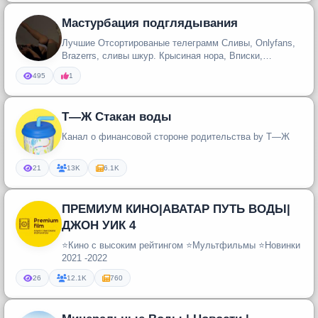
Мастурбация подглядывания
Лучшие Отсортированые телеграмм Сливы, Onlyfans,
Brazerrs, сливы шкур. Крысиная нора, Вписки,
Вписали, новинки шкодниц ,...
495
1
Т—Ж Стакан воды
Канал о финансовой стороне родительства by Т—Ж
21
13K
6.1K
ПРЕМИУМ КИНО|АВАТАР ПУТЬ ВОДЫ|
ДЖОН УИК 4
⭐️Кино с высоким рейтингом ⭐️Мультфильмы ⭐️Новинки
2021 -2022
26
12.1K
760