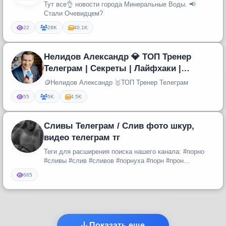
Тут все👌 новости города Минеральные Воды. 📢
Стали Очевидцем?
22
28K
40.1K
Нелидов Александр 💎 ТОП Тренер
Телеграм | Секреты | Лайфхаки |
Продвижение в Телеграм
🪙Нелидов Александр 🥇ТОП Тренер Телеграм
55
5K
4.5K
Сливы Телеграм / Слив фото шкур,
видео телеграм тг
Теги для расширения поиска нашего канала: #порно
#сливы #слив #сливов #порнуха #порн #прон
#настоящее #русское #домашнее...
665
Показать еще