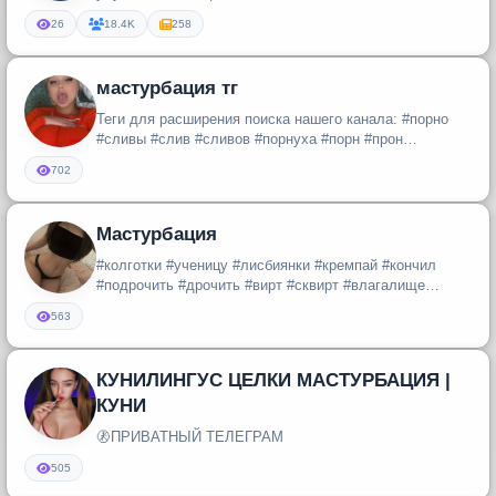
здоровья 📚 Рекомендаци...
26
18.4K
258
мастурбация тг
Теги для расширения поиска нашего канала: #порно
#сливы #слив #сливов #порнуха #порн #прон
#настоящее #русское #домашнее...
702
Мастурбация
#колготки #ученицу #лисбиянки #кремпай #кончил
#подрочить #дрочить #вирт #сквирт #влагалище
#пизденка #пизда #отсосала #...
563
КУНИЛИНГУС ЦЕЛКИ МАСТУРБАЦИЯ |
КУНИ
🚷ПРИВАТНЫЙ ТЕЛЕГРАМ
505