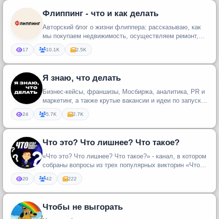
Флиппинг - что и как делать
Авторский блог о жизни флиппера: рассказываю, как
мы покупаем недвижимость, осуществляем ремонт,
комплектуем мебелью, де...
17
10.1K
2.5K
Я знаю, что делать
Бизнес-кейсы, франшизы, Мосбиржа, аналитика, PR и
маркетинг, а также крутые вакансии и идеи по запуску
своего дела.
24
5.7K
2.7K
Что это? Что лишнее? Что такое?
«Что это? Что лишнее? Что такое?» - канал, в котором
собраны вопросы из трех популярных викторин «Что
это?», «Какое фото...
20
42
222
Чтобы не выгорать