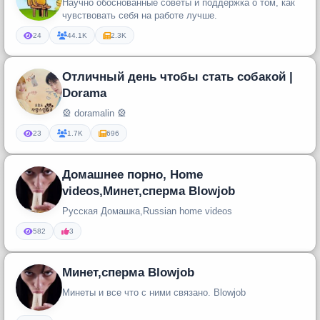
Научно обоснованные советы и поддержка о том, как
чувствовать себя на работе лучше.
24
44.1K
2.3K
Отличный день чтобы стать собакой |
Dorama
🎡 doramalin 🎡
23
1.7K
696
Домашнее порно, Home
videos,Минет,сперма Blowjob
Русская Домашка,Russian home videos
582
3
Минет,сперма Blowjob
Минеты и все что с ними связано. Blowjob