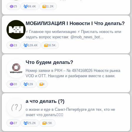
@SkurlatovIgor , связь izram@yandex.ru
25
69.4K
11.2K
МОБИЛИЗАЦИЯ I Новости I Что делать?
⚡️ Главное про мобилизацию ⚡️ Прислать новость или
задать вопрос юристам: @mob_news_bot
mail@mobilization.news mobilizat...
23
129.4K
26.5K
Что будем делать?
Номер заявки в РКН – № 4974168026 Новости рынка
VOD и OTT. Находим и разбираем вместе с вами.
20
129
4
а что делать (?)
о жизни и еде в Санкт-Петербурге для тех, кто не
знает что делать💁🏻‍♀️
27
25.2K
9.5K