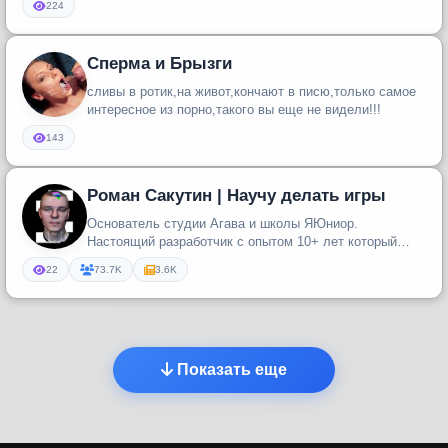
224
Сперма и Брызги
сливы в ротик,на живот,кончают в писю,только самое
интересное из порно,такого вы еще не видели!!!
143
Роман Сакутин | Научу делать игры
Основатель студии Агава и школы ЯЮниор.
Настоящий разработчик с опытом 10+ лет который
открыл свою студию.
22
73.7K
3.6K
Показать еще