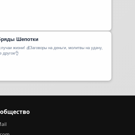
бряды Шепотки
случаи жизни! 💰Заговоры на деньги, молитвы на удачу,
е другое👌
ообщество
ail
.com