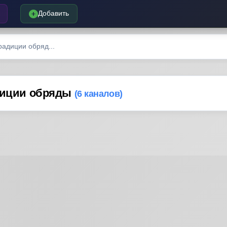
Добавить
радиции обряд...
адиции обряды
(6 каналов)