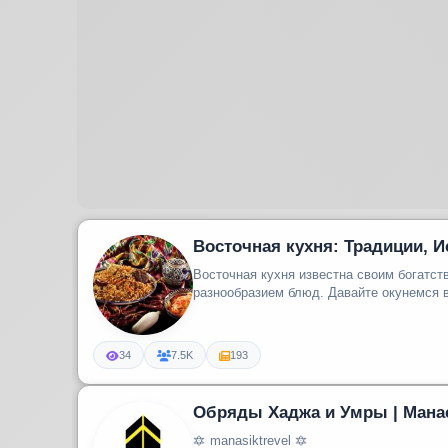
Восточная кухня: Традиции, 
Восточная кухня известна своим богатст
разнообразием блюд. Давайте
34
7.5K
193
Обряды Хаджа и Умры | Мана
🔯 manasiktrevel 🔯