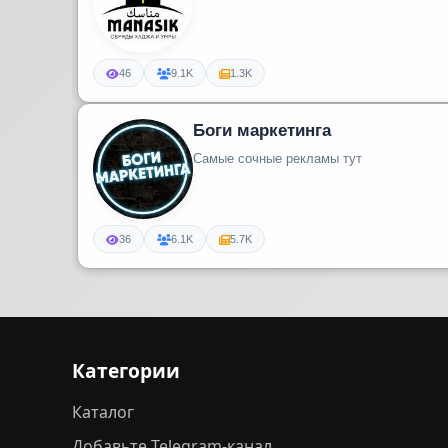
46
9.1K
1.3K
Боги маркетинга
Самые сочные рекламы тут
36
6.1K
5.7K
Категории
Каталог
Добавьте Telegram-канал