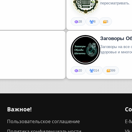
пересматривать.
28
8
3
Заговоры О
Заговоры на все 
здоровье и много
20
314
399
Важное!
С
Пользовательское соглашение
E-M
Политика конфиденциальности
Vk