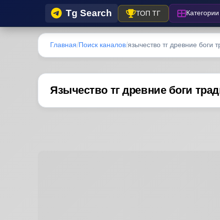
Tg Search
Категории
ТОП ТГ
Главная
Поиск каналов
язычество тг древние боги т
Язычество тг древние боги тр