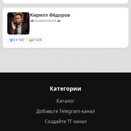
Кирилл Фёдоров
🚅 fyodorovkirill 🚅
24 100
2 529
Категории
Каталог
Добавьте Telegram-канал
Создайте ТГ канал