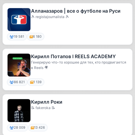
Алланазаров | все о футболе на Руси
🎾 registajournalista 🎾
19 581
6 180
Кирилл Потапов l REELS ACADEMY
Генерирую что-то хорошее для тех, кто продвигается
в Reels 🎥
86 821
1 139
Кирилл Роки
📝 fakeroka 📝
28 009
13 426