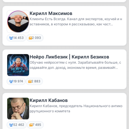
Кирилл Максимов
Клиенты Есть Всегда. Канал для экспертов, коучей и н
аставников, в котором я рассказываю, как част...
14 453
2 093
Нейро Ликбезик | Кирилл Безиков
Обучаю нейросетям с нуля. Зарабатывайте больше, с
оздавайте доп. доход, экономьте время, развивайт...
19 974
2 883
Кирилл Кабанов
Кирилл Кабанов, председатель Национального антико
ррупционного комитета
52 462
7 495