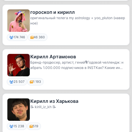
гороскоп и кирилл
оригинальный телега my astrology + yoo_pluton (навер
ное)
174 746
46 360
Кирилл Артамонов
Бренд-продюсер, артист, гений🎙Годовой челлендж: н
абрать 1.000.000 подписчиков в INSTКак? Какие ин...
25 507
1 193
Кирилл из Харькова
📝 kirill_iz_kh 📝
15 238
519