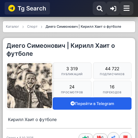
Tg Searсh
Каталог
Спорт
Диего Симеонович | Кирилл Хаит о футболе
Диего Симеонович | Кирилл Хаит о
футболе
3 319
44 722
ПУБЛИКАЦИЙ
ПОДПИСЧИКОВ
24
16
ПРОСМОТРОВ
ПЕРЕХОДОВ
Перейти в Telegram
Кирилл Хаит о футболе
0
0
Спорт
•
5.10.2025