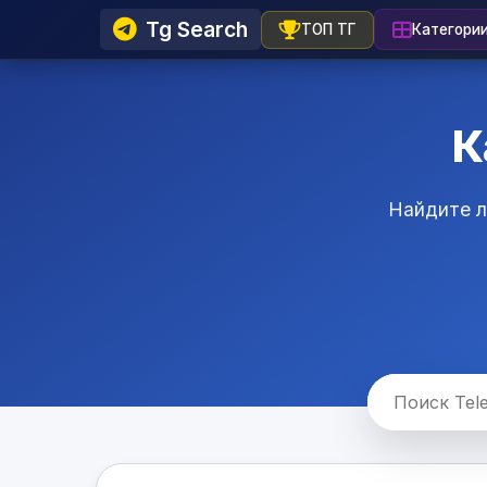
Tg Search
ТОП ТГ
Категори
К
Найдите л