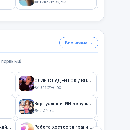
11,716
12
9,763
7,846
Все новые →
е первыми!
СЛИВ СТУДЕНТОК / ВПИСАЛИ АЛЬТУШЕК ТЕЛЕГРАММ 18+
1,303
1
1,001
3,469
Виртуальная ИИ девушка в телеграм
OnlyF
128
1
25
138
1
Слив телеграм русский секс
Работа хостес за границей | even group
Manya