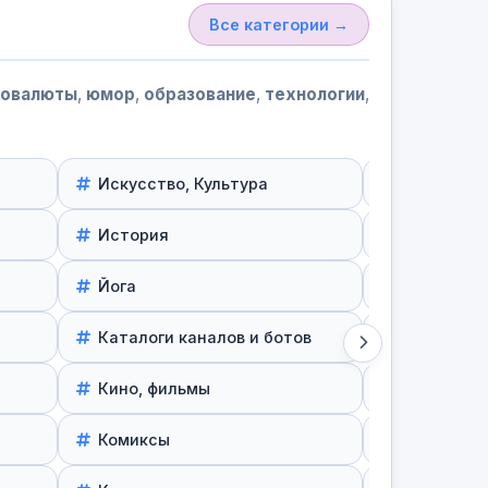
Все категории →
товалюты
,
юмор
,
образование
,
технологии
,
Искусство, Культура
Криптова
История
Курсы и г
Йога
Лайфхаки
Каталоги каналов и ботов
Лингвист
Кино, фильмы
Литератур
Комиксы
Медицина