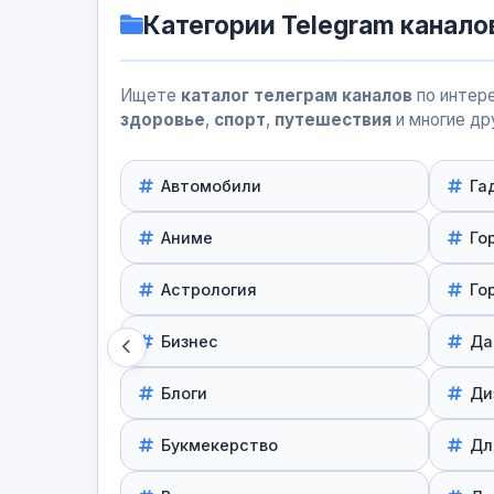
Категории Telegram канало
Ищете
каталог телеграм каналов
по интере
здоровье
,
спорт
,
путешествия
и многие др
Автомобили
Га
Аниме
Го
Астрология
Го
Бизнес
Да
Блоги
Ди
Букмекерство
Дл