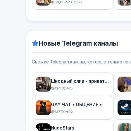
30,607
6
1,127
Новые Telegram каналы
Свежие Telegram каналы, которые только по
Шкодный слив - приватные паки шкодниц со сливов
124
2
78
GAY ЧАТ • ОБЩЕНИЯ •
137
0
92
NudeStars