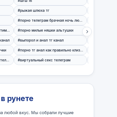
#шгш 18
#рыжая шлюха тг
#ебля на вече
#порно телеграм брачная ночь любительское
#порно телеграм домашнее интим русские свингеры
#порно милые няшки альтушки
#слив лайка т
канал
#выпорол и анал тг канал
#порно телегр
ечки
#порно тг анал как правильно клизма
#минет с русской толстушкой телеграм
#виртуальный секс телеграм
#лесби студен
в рунете
а любой вкус. Мы собрали лучшие