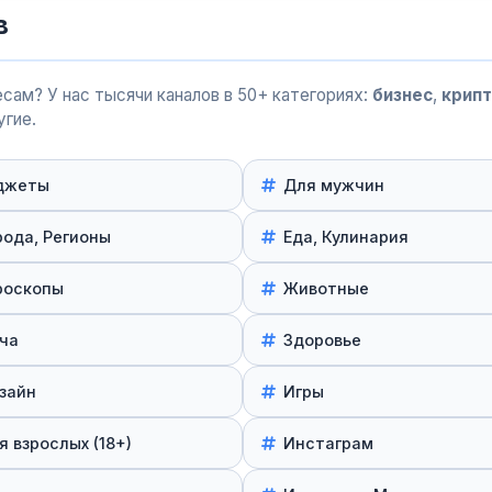
в
сам? У нас тысячи каналов в 50+ категориях:
бизнес
,
крип
угие.
джеты
Для мужчин
рода, Регионы
Еда, Кулинария
роскопы
Животные
ча
Здоровье
зайн
Игры
я взрослых (18+)
Инстаграм