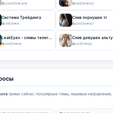
2,592
3
1,818
485
0
322
Система Трейдинга
Слив порнушки тг
119
1
14
290
0
167
LeakEyes - сливы телеграмм
330
1
118
241
1
126
просы
алов
прямо сейчас: популярные темы, нишевые направления,