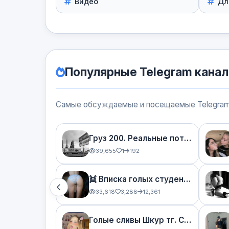
Видео
Дл
Популярные Telegram кана
Самые обсуждаемые и посещаемые Telegram
Груз 200. Реальные потери, погибшие, пропавшие без вести. Война России с Украиной.
39,655
1
192
👯 Вписка голых студенток 😍 Прямой слив с Telegram без цензуры
33,618
3,288
12,361
Голые сливы Шкур тг. Сливы студенток телеграмм