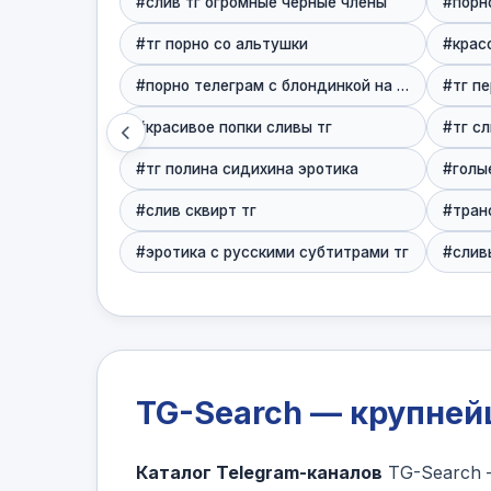
#слив тг огромные черные члены
#порно
#тг порно со альтушки
#крас
#порно телеграм с блондинкой на работе
#тг п
#красивое попки сливы тг
#тг с
#тг полина сидихина эротика
#голы
#слив сквирт тг
#тран
#эротика с русскими субтитрами тг
#слив
TG-Search — крупнейш
Каталог Telegram-каналов
TG-Search 