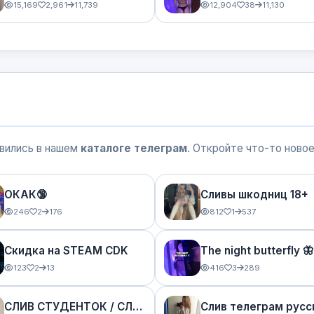
15,169
2,961
11,739
12,904
38
11,130
явились в нашем
каталоге телеграм
. Откройте что-то ново
ОКАК🔞
Сливы шкодниц 18+
246
2
176
812
1
537
Скидка на STEAM CDK
The night butterfly 🦋
123
2
13
416
3
289
СЛИВ СТУДЕНТОК / СЛИВЫ ТРЭШ ШКОД ТГ