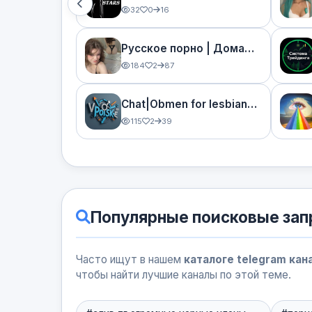
32
0
16
Русское порно | Домашнее, Интимки, Секс, Анал
184
2
87
Chat|Obmen for lesbians,gays,bisexuals,femboys,swingers...
115
2
39
Популярные поисковые за
Часто ищут в нашем
каталоге telegram кан
чтобы найти лучшие каналы по этой теме.