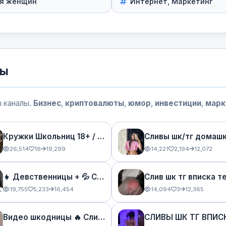
я женщин
Интернет, Маркетинг
лы
 каналы.
Бизнес
,
криптовалюты
,
юмор
,
инвестиции
,
марк
Кружки Школьниц 18+ / Сливы С Анон Чата
26,514
16
19,299
14,221
2,194
12,072
👧 Девственницы + 💦 Слив Telegram приваток без цензуры
19,755
5,233
16,454
14,094
3
12,365
Видео шкодницы 🔥 Сливы шкод тг юных и горячих