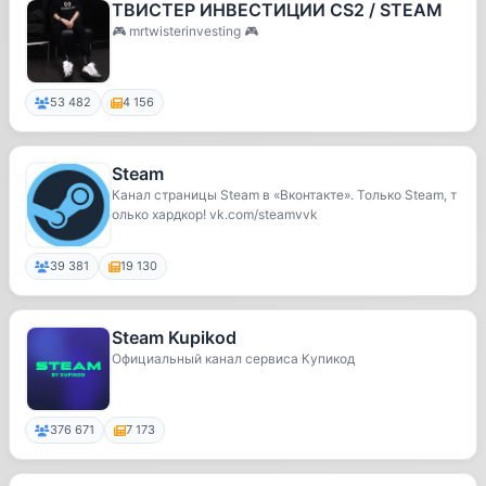
ТВИСТЕР ИНВЕСТИЦИИ CS2 / STEAM
🎮 mrtwisterinvesting 🎮
53 482
4 156
Steam
Канал страницы Steam в «Вконтакте». Только Steam, т
олько хардкор! vk.com/steamvvk
39 381
19 130
Steam Kupikod
Официальный канал сервиса Купикод
376 671
7 173