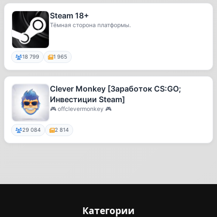
Steam 18+
Тёмная сторона платформы.
18 799
1 965
Clever Monkey [Заработок CS:GO;
Инвестиции Steam]
🎮 offclevermonkey 🎮
29 084
2 814
Категории