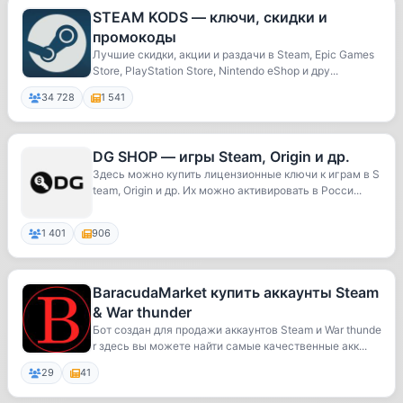
STEAM KODS — ключи, скидки и
промокоды
Лучшие скидки, акции и раздачи в Steam, Epic Games
Store, PlayStation Store, Nintendo eShop и дру...
34 728
1 541
DG SHOP — игры Steam, Origin и др.
Здесь можно купить лицензионные ключи к играм в S
team, Origin и др. Их можно активировать в Росси...
1 401
906
BaracudaMarket купить аккаунты Steam
& War thunder
Бот создан для продажи аккаунтов Steam и War thunde
r здесь вы можете найти самые качественные акк...
29
41