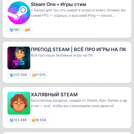
Steam One • Игры стим
⚡️ Канал для тех, кто шарит в играх и знает, почему вы
сокий FPS — хорошо, а высокий Ping — плохо!...
180
6
ПРЕПОД STEAM | ВСЁ ПРО ИГРЫ НА ПК
Всё про наши любимые игры на ПК
272 559
11 070
ХАЛЯВНЫЙ STEAM
Бесплатные раздачи, скидки от Steam, Epic Games и др
угих — всё, чтобы вы сэкономили свои деньги!
123 498
18 558