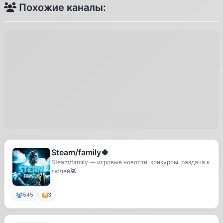
Похожие каналы:
Steam/family️️🍀
Steam/family️️ — игровые новости, конкурсы, раздача к
лючей👾
545
3