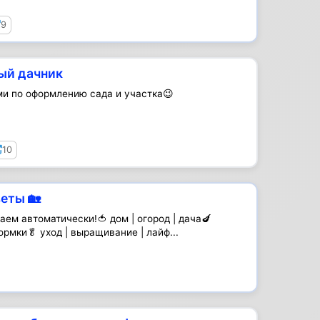
9
ый дачник
и по оформлению сада и участка😉
10
еты 🏡
ем автоматически!🍅 дом | огород | дача🍆
ормки🥬 уход | выращивание | лайф...