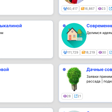
Public
60,417
16,867
23
Рыкалиной
Современн
ом
Делимся идеям
Public
111,729
18,219
30
овой
Дачные сов
Заявки принима
рассада | подк
Public
28
21