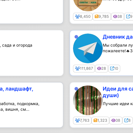
Public
8,450
9,785
38
9
Дневник да
 сада и огорода
Мы собрали лу
пожалеете!🔥З
Public
111,867
28
10
а, ландшафт,
Идеи для с
души)
работка, подкормка,
Лучшие идеи к
, вишня, см...
Public
7,763
1,323
38
8