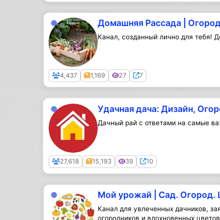
Домашняя Рассада | Огород
Канал, созданный лично для тебя! 
Public
4,437
1,169
27
7
Удачная дача: Дизайн, Ого
Дачный рай с ответами на самые в
Public
27,618
15,193
39
10
Мой урожай | Сад. Огород.
Канал для увлеченных дачников, за
огородников и вдохновенных цветово