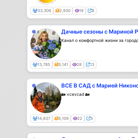
Public
33,306
2,930
19
8
Дачные сезоны с Мариной 
Канал о комфортной жизни за город
Public
13,785
5,141
28
13
ВСЕ В САД с Марией Никон
🏡 vcevcad 🏡
Public
14,837
5,109
22
5