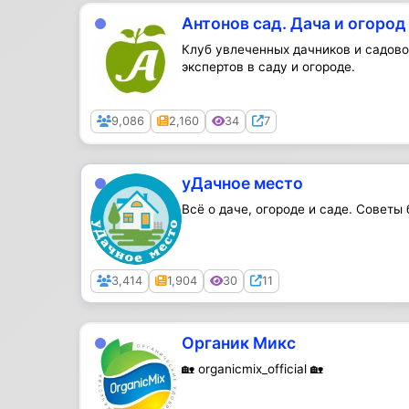
Антонов сад. Дача и огород 
Клуб увлеченных дачников и садов
экспертов в саду и огороде.
Public
9,086
2,160
34
7
уДачное место
Всё о даче, огороде и саде. Советы
Public
3,414
1,904
30
11
Органик Микс
🏡 organicmix_official 🏡