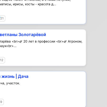
матисы, ирисы, хосты - красота д...
21
ветланы Золотарёвой
тарёва <br>🌿 20 лет в профессии <br>🌿 Агроном,
наук<br>...
12
 жизнь | Дача
ача, участок.
19