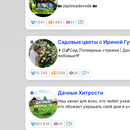
🏡 zapisisadovoda 🏡
Public
7,541
1,493
31
5
Садовые цветы с Ириной Г
👩🏻‍🌾Сад |Топиарные стрижки | Да
любовью💚
Public
10,245
7,009
28
11
Дачные Хитрости
Наш канал для всех, кто любит ухаж
кто обожает украшать свой дом и уч
Public
401,836
29
6