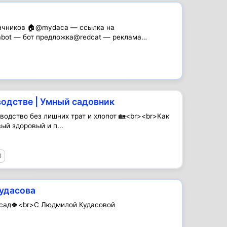
ачников 🏠@mydaca — ссылка на
bot — бот предложка@redcat — реклама
водстве | Умный садовник
водство без лишних трат и хлопот 🏡<br><br>Как
ый здоровый и п...
8
удасова
 сад🍀<br>С Людмилой Кудасовой