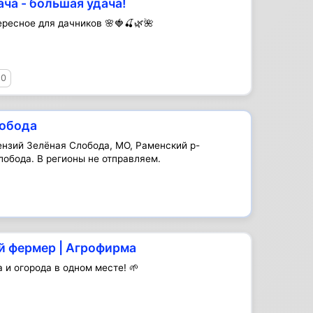
ача - большая удача!
ересное для дачников 🌸🍓🍒🌿🌺
10
лобода
ензий Зелёная Слобода, МО, Раменский р-
лобода. В регионы не отправляем.
й фермер | Агрофирма
а и огорода в одном месте! 🌱