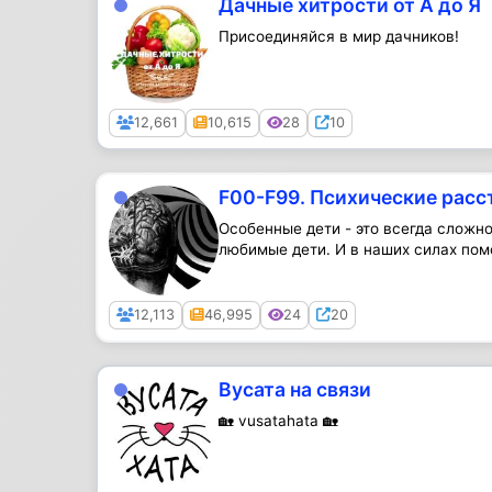
Дачные хитрости от А до Я
Присоединяйся в мир дачников!
Public
12,661
10,615
28
10
F00-F99. Психические расс
Особенные дети - это всегда сложно
любимые дети. И в наших силах помо
Public
12,113
46,995
24
20
Вусата на связи
🏡 vusatahata 🏡