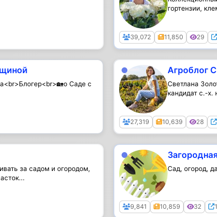
гортензии, кле
Public
39,072
11,850
29
ущиной
Агроблог С
ча<br>Блогер<br>🏡о Саде с
Светлана Золо
кандидат с.-х. 
Public
27,319
10,639
28
Загородная
ивать за садом и огородом,
Сад, огород, д
асток...
Public
9,841
10,859
32