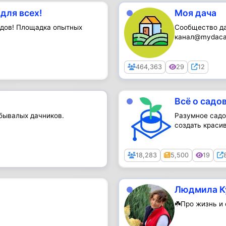
для всех!
Моя дача
одов! Площадка опытных
Сообщество д
канал@mydaca
@redcatmed...
Public
464,363
29
12
Всё о садо
 бывалых дачников.
Разумное садо
создать красив
Public
18,283
5,500
19
Людмила К
☘️Про жизнь и