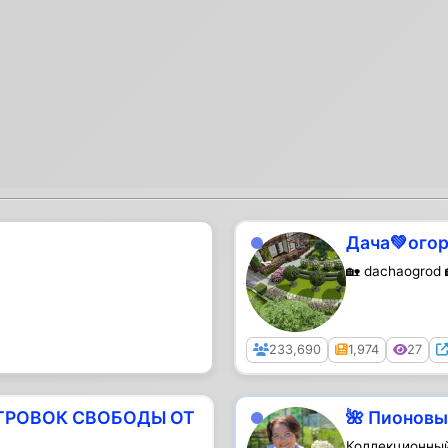
Дача💚ого
🏡 dachaogrod 
Public
233,690
1,974
27
ТРОВОК СВОБОДЫ ОТ
🌺 Пионовы
Коллекционный