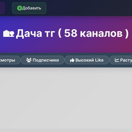
Добавить
🏡 Дача тг ( 58 каналов )
смотры
Подписчики
Высокий Like
Раст