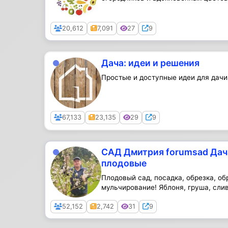
Public
20,612
7,091
27
9
Дача: идеи и решения
Простые и доступные идеи для дачи,
Public
67,133
23,135
29
9
САД Дмитрия forumsad Дач
плодовые
Плодовый сад, посадка, обрезка, об
мульчирование! Яблоня, груша, слива
Public
52,152
2,742
31
9