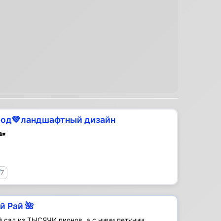
род💚ландшафтный дизайн
🏡
7
й Рай 🌺
 сад из ТЫСЯЧИ пионов, а с ними петунии,