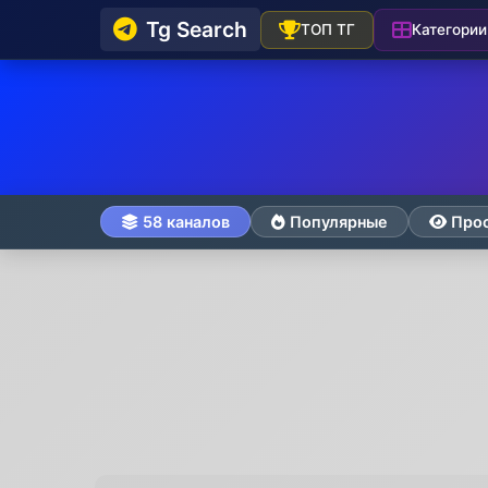
Tg Search
Категории
ТОП ТГ
58 каналов
Популярные
Про