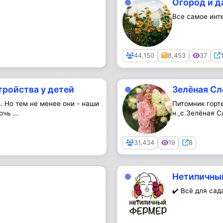
Огород и д
Все самое инт
Public
44,150
8,453
37
тройства у детей
Зелёная С
. Но тем не менее они - наши
Питомник горт
чь ...
н.,с.Зелёная С
Public
31,434
19
8
Нетипичны
✔️ Всё для сад