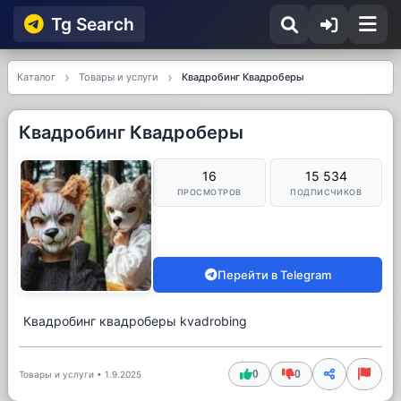
Tg Searсh
Каталог
Товары и услуги
Квадробинг Квадроберы
Квадробинг Квадроберы
16
15 534
ПРОСМОТРОВ
ПОДПИСЧИКОВ
Перейти в Telegram
Квадробинг квадроберы kvadrobing
0
0
Товары и услуги
•
1.9.2025