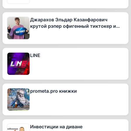
Джарахов Эльдар Казанфарович
крутой рэпер офигенный тиктокер и
вообще очень талантливый человек
LINE
prometa.pro книжки
Инвестиции на диване