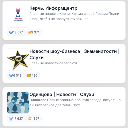
Керчь. Информцентр
Главные новости Керчи, Крыма и всей России!Подпи
шись, чтобы не пропустить важное!
18 677
9 374
Новости шоу-бизнеса | Знаменитости |
Слухи
Главные новости селебрити
6 512
1 120
Одинцово | Новости | Слухи
Одинцово Самые главные события города, актуально
е и интересное для тебя - тут!
17 637
1 397