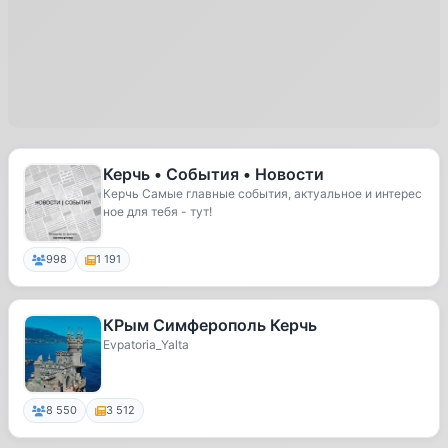
Керчь • События • Новости
Керчь Самые главные события, актуальное и интерес
ное для тебя - тут!
998
1 191
КРым Симферополь Керчь
Evpatoria_Yalta
8 550
3 512