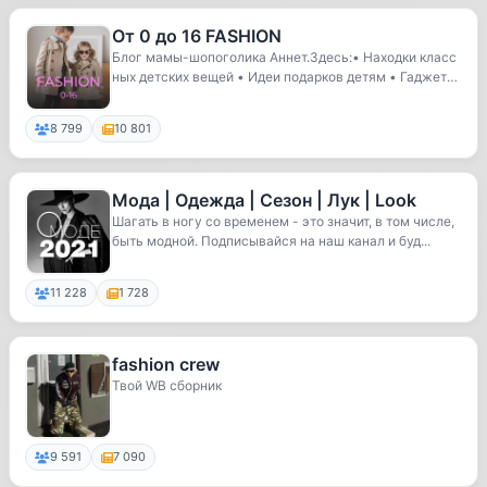
От 0 до 16 FASHION
Блог мамы-шопоголика Аннет.Здесь:• Находки класс
ных детских вещей • Идеи подарков детям • Гаджет
ы...
8 799
10 801
Мода | Одежда | Сезон | Лук | Look
Шагать в ногу со временем - это значит, в том числе,
быть модной. Подписывайся на наш канал и буд...
11 228
1 728
fashion crew
Твой WB сборник
9 591
7 090