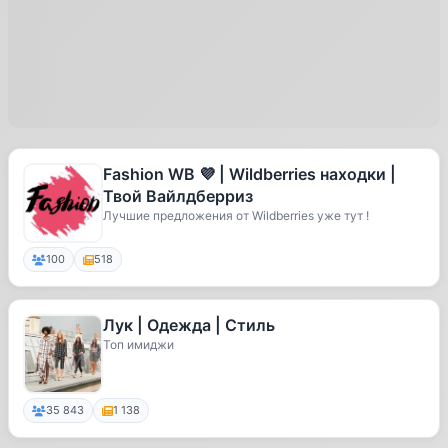
Fashion WB 💜 | Wildberries находки |
Твой Вайлдберриз
Лучшие предложения от Wildberries уже тут !
100
518
Лук | Одежда | Стиль
Топ имиджи
35 843
1 138