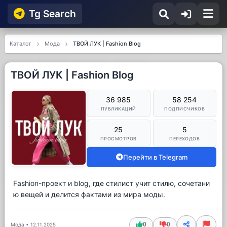
Tg Searсh
Каталог
Мода
ТВОЙ ЛУК | Fashion Blog
ТВОЙ ЛУК | Fashion Blog
36 985
58 254
ПУБЛИКАЦИЙ
ПОДПИСЧИКОВ
25
5
ПРОСМОТРОВ
ПЕРЕХОДОВ
Перейти в Telegram
Fashion-проект и blog, где стилист учит стилю, сочетани
ю вещей и делится фактами из мира моды.
0
0
Мода
•
12.11.2025