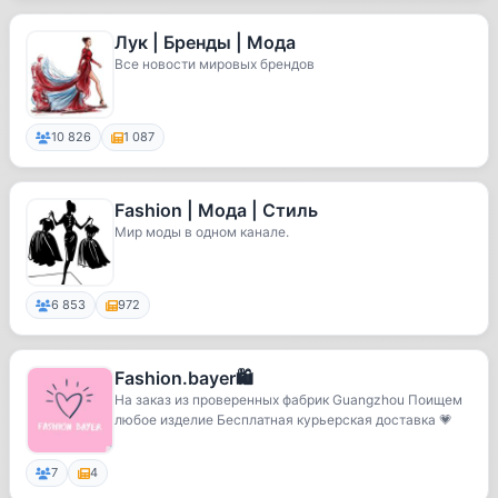
Лук | Бренды | Мода
Все новости мировых брендов
10 826
1 087
Fashion | Мода | Стиль
Мир моды в одном канале.
6 853
972
Fashion.bayer🛍️
На заказ из проверенных фабрик Guangzhou Поищем
любое изделие Бесплатная курьерская доставка 💗
7
4