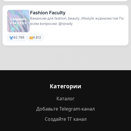
Fashion Faculty
Вакансии для fashion, beauty, lifestyle журналистов По
всем вопросам: @njnady
62 799
4 812
Категории
Каталог
Добавьте Telegram-канал
Создайте ТГ канал