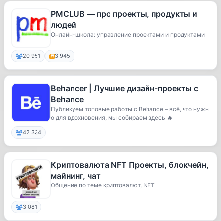
PMCLUB — про проекты, продукты и
людей
Онлайн-школа: управление проектами и продуктами
20 951
3 945
Behancer | Лучшие дизайн-проекты с
Behance
Публикуем топовые работы с Behance – всё, что нужн
о для вдохновения, мы собираем здесь 🔥
42 334
Криптовалюта NFT Проекты, блокчейн,
майнинг, чат
Общение по теме криптовалют, NFT
3 081