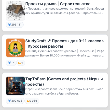
Проекты домов | Строительство
• Проекты, планировка домов, коттеджей, бань, бесед
ок• Архитектурные элементы фасада• Строительны...
295 151
StudyCraft 📍 Проекты для 9-11 классов
| Курсовые работы
Все виды учебных работ!Курсовые | Проектные | Рефе
ратные — Более 10.000 клиентов— 4-ый год пишем ...
17
4
TapToEarn (Games and projects / Игры и
проекты)
Играй и зарабатывай! Всё о заработках в играх - ново
сти, раздачи, комбо, гайды и обзоры.
302 638
9 966