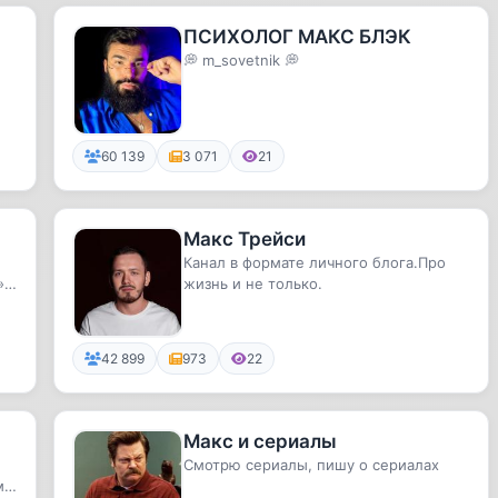
ПСИХОЛОГ МАКС БЛЭК
💭 m_sovetnik 💭
60 139
3 071
21
Макс Трейси
Канал в формате личного блога.Про
».
жизнь и не только.
42 899
973
22
Макс и сериалы
Смотрю сериалы, пишу о сериалах
ми