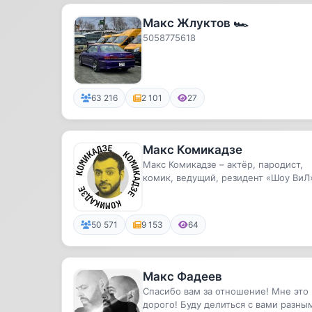
Макс Жлуктов 🏎️
5058775618
63 216
2 101
27
Макс Комикадзe
Макс Комикадзe – актёр, пародист,
комик, ведущий, резидент «Шоу ВиЛ
Волонтёр.
50 571
9 153
64
Макс Фадеев
Спасибо вам за отношение! Мне это
дорого! Буду делиться с вами разны