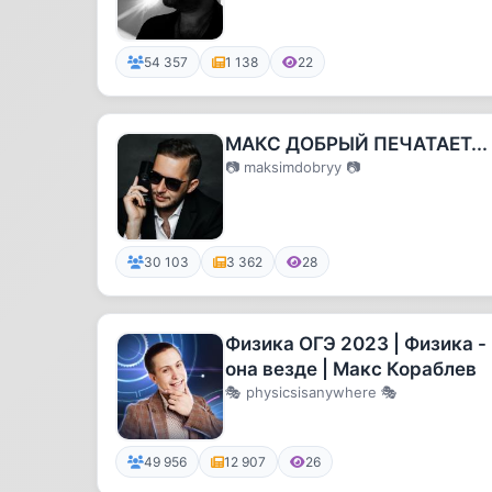
новостями!
54 357
1 138
22
МАКС ДОБРЫЙ ПЕЧАТАЕТ...
📷 maksimdobryy 📷
30 103
3 362
28
Физика ОГЭ 2023 | Физика -
она везде | Макс Кораблев
🎭 physicsisanywhere 🎭
49 956
12 907
26