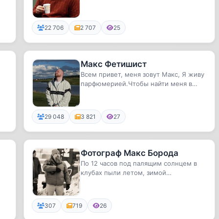
22 706
2 707
25
Макс Фетишист
Всем привет, меня зовут Макс, Я живу
парфюмерией.Чтобы найти меня в
других соц.сетях просто напиш...
29 048
3 821
27
Фотограф Макс Борода
По 12 часов под палящим солнцем в
клубах пыли летом, зимой
обжигающий мороз по пояс в
сугробах.Вс...
307
719
26