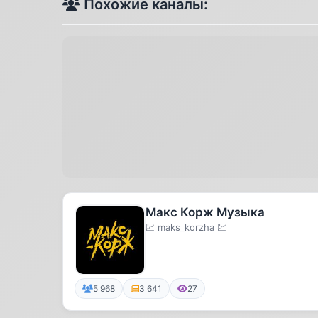
Похожие каналы:
Макс Корж Музыка
💹 maks_korzha 💹
5 968
3 641
27