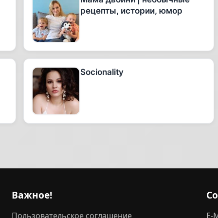
рецепты, истории, юмор
Socionality
Важное!
С
Пользовательское соглашение
E-M