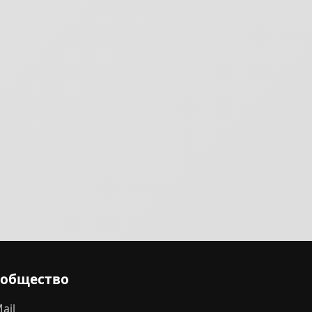
ообщество
ail