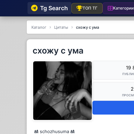
Tg Searсh
Категории
ТОП ТГ
Каталог
Цитаты
схожу с ума
схожу с ума
19 
ПУБЛИ
2
ПРОСМ
🎎 schozhusuma 🎎