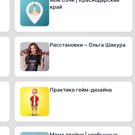
Мой Сочи | Краснодарский
край
Расстановки ~ Ольга Шакура
Практика гейм-дизайна
Мама двойни | необычные