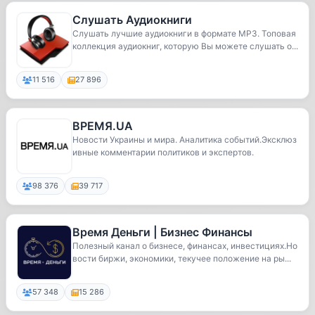
Слушать Аудиокниги
Слушать лучшие аудиокниги в формате МР3. Топовая
коллекция аудиокниг, которую Вы можете слушать о...
11 516
27 896
ВРЕМЯ.UA
Новости Украины и мира. Аналитика событий.Эксклюз
ивные комментарии политиков и экспертов.
98 376
39 717
Время Деньги | Бизнес Финансы
Полезный канал о бизнесе, финансах, инвестициях.Но
вости биржи, экономики, текучее положение на ры...
57 348
15 286