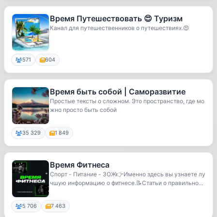
Время Путешествовать 😍 Туризм
Канал для путешественников о путешествиях.😍
571
604
Время быть собой | Саморазвитие
Простые тексты о сложном. Это пространство, где мо
жно просто быть собой
35 329
1 849
Время Фитнеса
Спорт - Питание - ЗОЖ👉Именно здесь вы узнаете лу
чшую информацию о фитнесе.📝Статьи о правильном
пи...
5 706
7 463