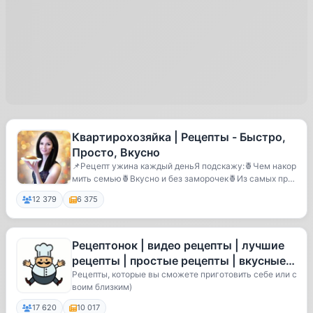
Квартирохозяйка | Рецепты - Быстро,
Просто, Вкусно
📌Рецепт ужина каждый деньЯ подскажу:🍍Чем накор
мить семью🍍Вкусно и без заморочек🍍Из самых про
стых ...
12 379
6 375
Рецептонок | видео рецепты | лучшие
рецепты | простые рецепты | вкусные
рецепты
Рецепты, которые вы сможете приготовить себе или с
воим близким)
17 620
10 017