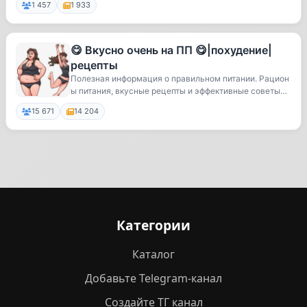
1 457
1 933
😋 Вкусно очень на ПП 😋|похудение|
рецепты
Полезная информация о правильном питании. Рацион
ы питания, вкусные рецепты и эффективные советы
д...
15 671
14 204
Категории
Каталог
Добавьте Telegram-канал
Создайте ТГ канал