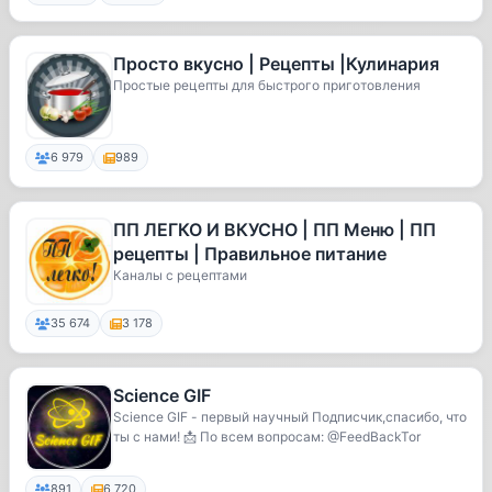
Просто вкусно | Рецепты |Кулинария
Простые рецепты для быстрого приготовления
6 979
989
ПП ЛЕГКО И ВКУСНО | ПП Меню | ПП
рецепты | Правильное питание
Каналы с рецептами
35 674
3 178
Science GIF
Science GIF - первый научный Подписчик,спасибо, что
ты с нами! 📩 По всем вопросам: @FeedBackTor
891
6 720