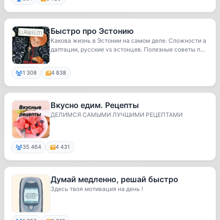
Быстро про Эстонию
Какова жизнь в Эстонии на самом деле. Сложности а
даптации, русские vs эстонцев. Полезные советы п...
1 308
4 838
Вкусно едим. Рецепты
ДЕЛИМСЯ САМЫМИ ЛУЧШИМИ РЕЦЕПТАМИ
35 464
4 431
Думай медленно, решай быстро
Здесь твоя мотивация на день !