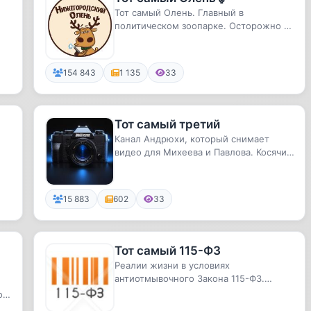
Тот самый Олень. Главный в
политическом зоопарке. Осторожно -
бодается!
154 843
1 135
33
Тот самый третий
Канал Андрюхи, который снимает
видео для Михеева и Павлова. Косячит
с цветокором и делает иногда ...
15 883
602
33
Тот самый 115-ФЗ
Реалии жизни в условиях
антиотмывочного Закона 115-ФЗ.
Взгляд изнутри.
ов