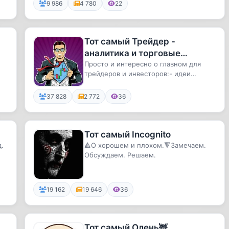
9 986
4 780
22
Тот самый Трейдер -
аналитика и торговые
сигналы, трейдинг и
Просто и интересно о главном для
трейдеров и инвесторов:- идеи
инвестиции
покупок- свежие новости- глубокая ...
37 828
2 772
36
Тот самый Incognito
.
🔺О хорошем и плохом.🔻Замечаем.
Обсуждаем. Решаем.
19 162
19 646
36
Тот самый Олень🦌