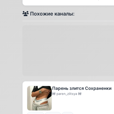
Похожие каналы:
Парень злится Сохраненки
🚧 paren_zlitsya 🚧