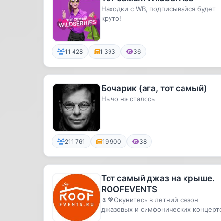
Находки с WB, подписывайся будет
круто!
11 428
1 393
36
Бочарик (ага, тот самый)
Нычо нэ сталось
211 761
19 900
38
Тот самый джаз на крыше.
ROOFEVENTS
🌷💖Окунитесь в летний сезон
джазовых и симфонических концерт
на крышах!