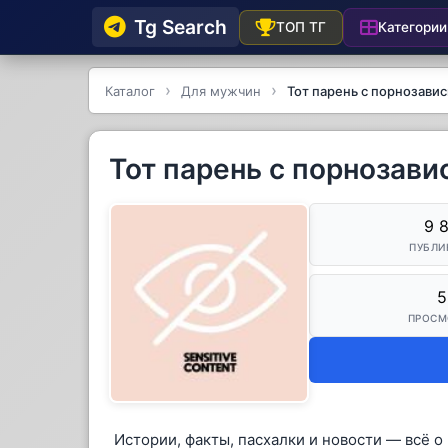
Tg Searсh
Категории
ТОП ТГ
Каталог
Для мужчин
Тот парень с порнозави
Тот парень с порнозав
9 
ПУБЛИ
5
ПРОСМ
Истории, факты, пасхалки и новости — всё о