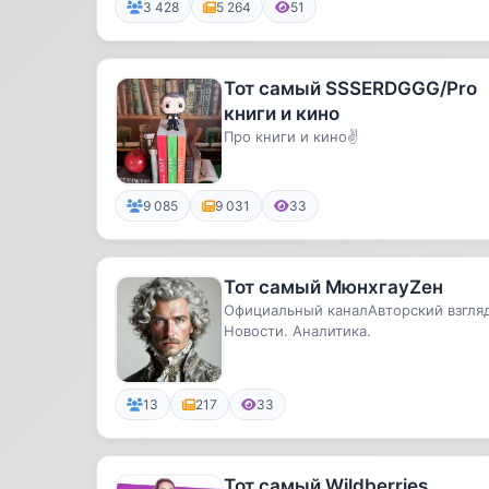
3 428
5 264
51
Тот самый SSSERDGGG/Pro
книги и кино
Про книги и кино✌️
9 085
9 031
33
Тот самый МюнхгауZен
Официальный каналАвторский взгляд
Новости. Аналитика.
13
217
33
Тот самый Wildberries