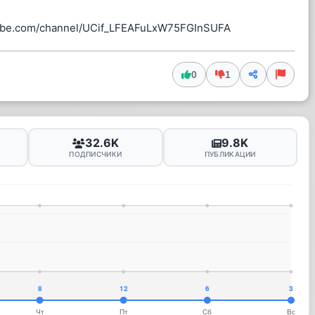
tube.com/channel/UCif_LFEAFuLxW75FGInSUFA
0
1
32.6K
9.8K
ПОДПИСЧИКИ
ПУБЛИКАЦИИ