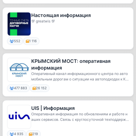
Настоящая информация
💯 greatwis 💯
552
1 116
КРЫМСКИЙ МОСТ: оперативная
информация
Оперативный канал информационного центра по авто
мобильным дорогам о ситуации на автоподходах к К
р...
477 883
26 152
UIS | Информация
Оперативная информация по обновлениям и работе н
аших сервисов. Связь с круглосуточной техподдерж
к...
4 935
219