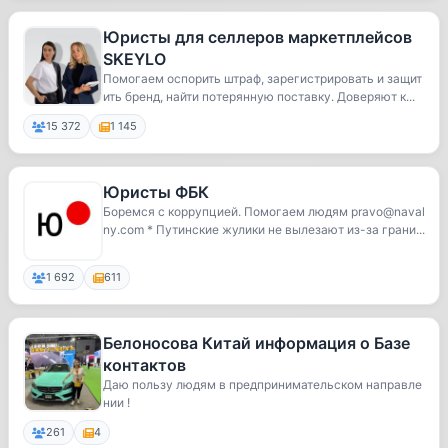
Юристы для селлеров маркетплейсов
SKEYLO
Помогаем оспорить штраф, зарегистрировать и защит
ить бренд, найти потерянную поставку. Доверяют к...
15 372
1 145
Юристы ФБК
Боремся с коррупцией. Помогаем людям pravo@naval
ny.com * Путинские жулики не вылезают из-за грани...
1 692
611
Белоносова Китай информация о Базе
контактов
Даю пользу людям в предпринимательском направле
нии !
261
4