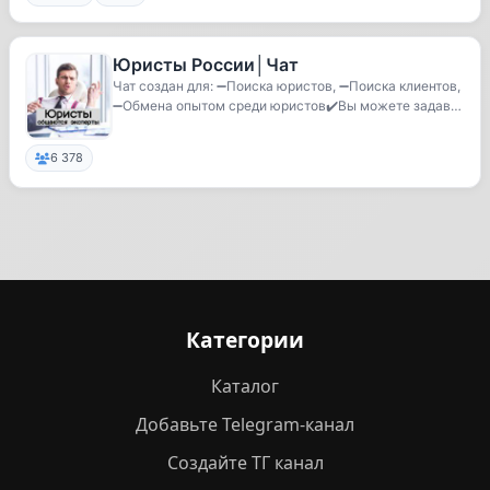
Юристы России│Чат
Чат создан для: ➖Поиска юристов, ➖Поиска клиентов,
➖Обмена опытом среди юристов✔️Вы можете задав
а...
6 378
Категории
Каталог
Добавьте Telegram-канал
Создайте ТГ канал