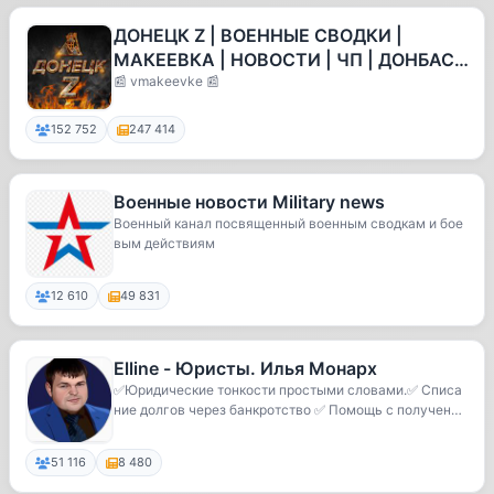
ДОНЕЦК Z | ВОЕННЫЕ СВОДКИ |
МАКЕЕВКА | НОВОСТИ | ЧП | ДОНБАСС
| РОССИЯ
📰 vmakeevke 📰
152 752
247 414
Военные новости Military news
Военный канал посвященный военным сводкам и бое
вым действиям
12 610
49 831
Elline - Юристы. Илья Монарх
✅Юридические тонкости простыми словами.✅ Списа
ние долгов через банкротство ✅ Помощь с получение
м ...
51 116
8 480