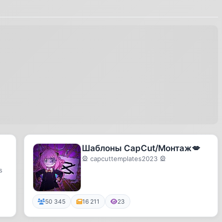
Шаблоны CapCut/Монтаж💋
🎡 capcuttemplates2023 🎡
s
50 345
16 211
23