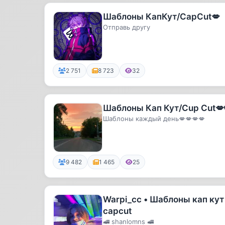
Шаблоны КапКут/CapCut💋
Отправь другу
2 751
8 723
32
Шаблоны Кап Кут/Cup Cut💋
Шаблоны каждый день💋💋💋💋
9 482
1 465
25
Warpi_cc • Шаблоны кап кут 
capcut
🚅 shanlomns 🚅