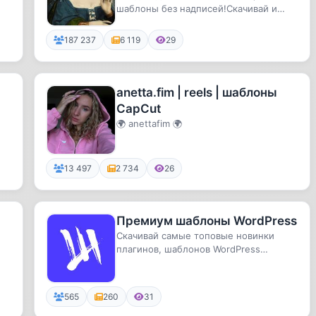
шаблоны без надписей!Скачивай и
адаптируй под свои темы))
187 237
6 119
29
anetta.fim | reels | шаблоны
CapCut
🌍 anettafim 🌍
13 497
2 734
26
Премиум шаблоны WordPress
Скачивай самые топовые новинки
плагинов, шаблонов WordPress
бесплатно!
565
260
31