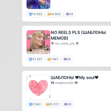
10 632
14 943
24
NO REELS PLS (ШАБЛОНЫ
МЕМОВ)
🌍 no_reels_pls 🌍
31 537
1 947
26
ШАБЛОНЫ ♥️My soul♥️
📷 shablonchik 📷
3 942
20 317
29