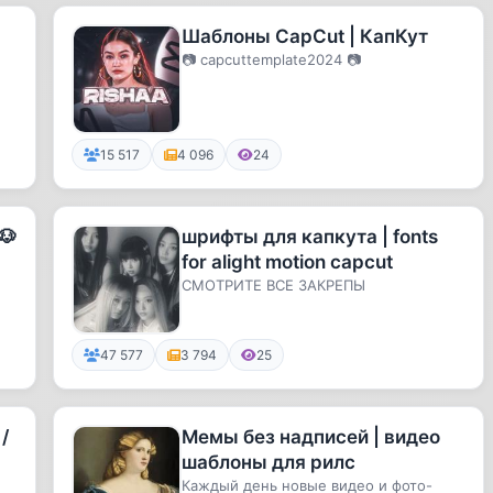
Шаблоны CapCut | КапКут
📷 capcuttemplate2024 📷
15 517
4 096
24
🐶
шрифты для капкута | fonts
for alight motion capcut
СМОТРИТЕ ВСЕ ЗАКРЕПЫ
47 577
3 794
25
/
Мемы без надписей | видео
шаблоны для рилс
Каждый день новые видео и фото-