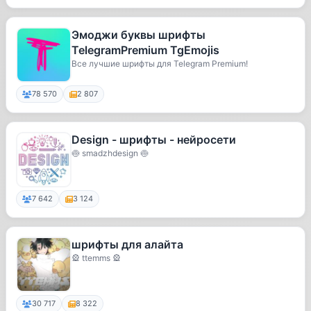
Эмоджи буквы шрифты
TelegramPremium TgEmojis
Все лучшие шрифты для Telegram Premium!
78 570
2 807
Design - шрифты - нейросети
🍥 smadzhdesign 🍥
7 642
3 124
шрифты для алайта
🎡 ttemms 🎡
30 717
8 322