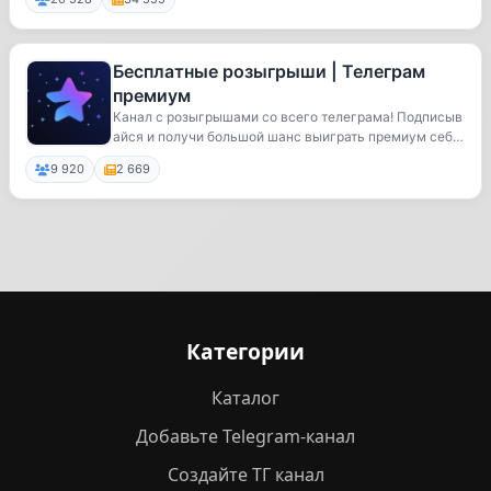
Бесплатные розыгрыши | Телеграм
премиум
Канал с розыгрышами со всего телеграма! Подписыв
айся и получи большой шанс выиграть премиум себе
...
9 920
2 669
Категории
Каталог
Добавьте Telegram-канал
Создайте ТГ канал