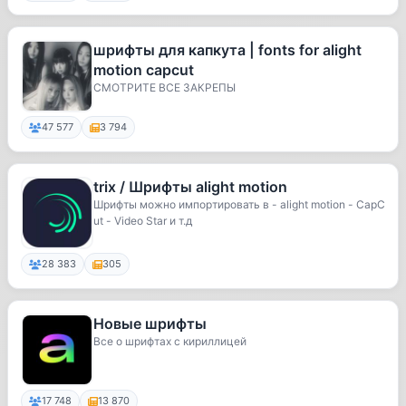
шрифты для капкута | fonts for alight
motion capcut
СМОТРИТЕ ВСЕ ЗАКРЕПЫ
47 577
3 794
trix / Шрифты alight motion
Шрифты можно импортировать в - alight motion - CapC
ut - Video Star и т.д
28 383
305
Новые шрифты
Все о шрифтах с кириллицей
17 748
13 870