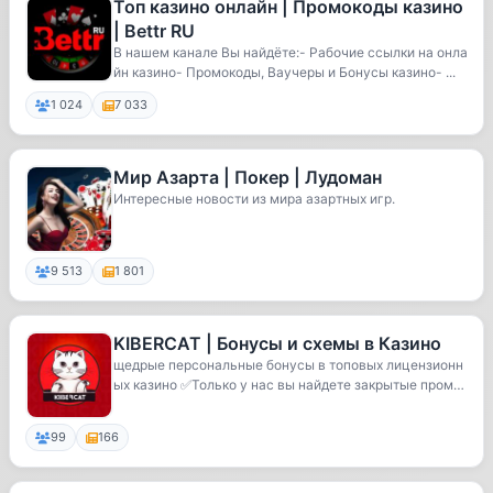
Топ казино онлайн | Промокоды казино
| Bettr RU
В нашем канале Вы найдёте:- Рабочие ссылки на онла
йн казино- Промокоды, Ваучеры и Бонусы казино- ...
1 024
7 033
Мир Азарта | Покер | Лудоман
Интересные новости из мира азартных игр.
9 513
1 801
KIBERCAT | Бонусы и схемы в Казино
щедрые персональные бонусы в топовых лицензионн
ых казино ✅Только у нас вы найдете закрытые промо
к...
99
166