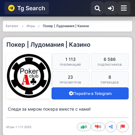
Tg Searсh
Каталог
Игры
Покер | Лудомания | Казино
Покер | Лудомания | Казино
1 113
6 586
ПУБЛИКАЦИЙ
ПОДПИСЧИКОВ
23
8
ПРОСМОТРОВ
ПЕРЕХОДОВ
Перейти в Telegram
Следи за миром покера вместе с нами!
0
0
Игры
•
1.11.2025