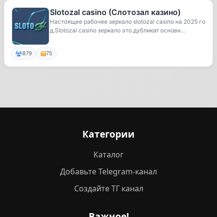
Slotozal casino (Слотозал казино)
Настоящее рабочее зеркало slotozal casino на 2025 го
д.Slotozal casino зеркало это дубликат основн...
879
75
Категории
Каталог
Добавьте Telegram-канал
Создайте ТГ канал
Важное!