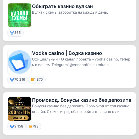
Обыграть казино вулкан
Вулкан схемы зароботка на каждый день.
865
Vodka casino | Водка казино
Официальный TG канал проекта – vodka casino, тепер
ь в вашем Telegram! @vodcaofficialzerkalo
70 216
1 870
Промокод. Бонусы казино без депозита
Бонусы казино без депозита. Промокод от топ казино
онлайн. Схемы игры, обзор, рейтинг казино с ли...
9 158
793