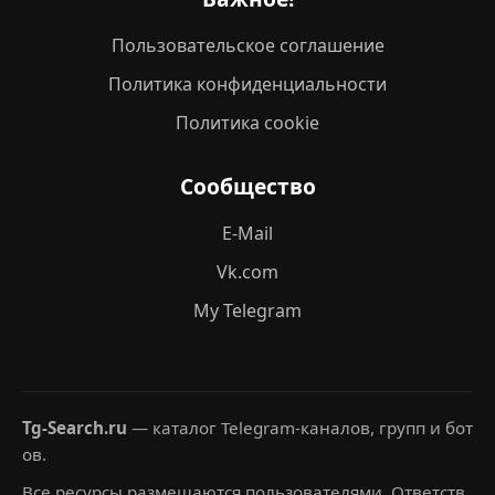
Пользовательское соглашение
Политика конфиденциальности
Политика cookie
Сообщество
E-Mail
Vk.com
My Telegram
Tg-Search.ru
— каталог Telegram-каналов, групп и бот
ов.
Все ресурсы размещаются пользователями. Ответств