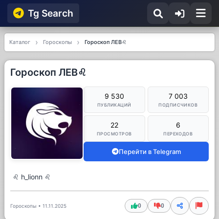
Tg Searсh
Каталог
Гороскопы
Гороскоп ЛЕВ♌️
Гороскоп ЛЕВ♌️
9 530
7 003
ПУБЛИКАЦИЙ
ПОДПИСЧИКОВ
22
6
ПРОСМОТРОВ
ПЕРЕХОДОВ
Перейти в Telegram
♌ h_lionn ♌
0
0
Гороскопы
•
11.11.2025