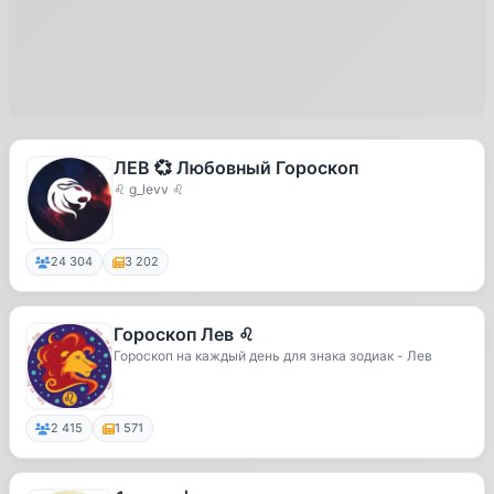
ЛЕВ 💞 Любовный Гороскоп
♌ g_levv ♌
24 304
3 202
Гороскоп Лев ♌️
Гороскоп на каждый день для знака зодиак - Лев
2 415
1 571