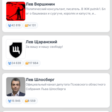
Лев Вершинин
Политический консультант, писатель. В ЖЖ putnik1. Бл
ог о башмаках и сургуче, королях и капусте, и...
42 619
14 131
Лев Щаранский
За вашу и нашу свободу!
24 639
117 664
Лев Шлосберг
Официальный канал депутата Псковского областного
Собрания Льва Шлосберга
15 945
8 559