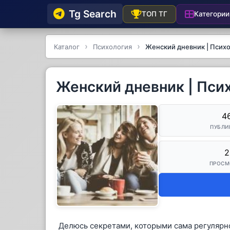
Tg Searсh
Категории
ТОП ТГ
Каталог
Психология
Женский дневник | Псих
Женский дневник | Пси
4
ПУБЛИ
2
ПРОСМ
Делюсь секретами, которыми сама регулярн