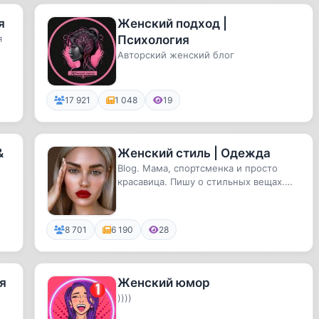
я
Женский подход |
я
Психология
Авторский женский блог
17 921
1 048
19
&
Женский стиль | Одежда
Blog. Мама, спортсменка и просто
красавица. Пишу о стильных вещах.
ЛИЧНЫЙ опыт в бьюти-индустрии.
8 701
6 190
28
я
Женский юмор
))))