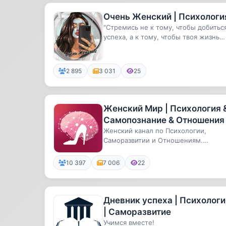
Очень Женский | Психологи
"Стремись не к тому, чтобы добитьс
успеха, а к тому, чтобы твоя жизнь
имела смысл" - А. Эйнштейн
2 895
3 031
25
Женский Мир | Психология 
Самопознание & Отношения
Женский канал по Психологии,
Саморазвитии и Отношениям.
Взрослая ЖЦА
10 397
7 006
22
Дневник успеха | Психологи
| Саморазвитие
Учимся вместе!