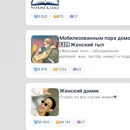
6 832
975
27
Мобилизованным пора дом
🇷🇺 Женский тыл
«Женский тыл» - объединение
матерей, жен, сестёр, невест и под
солдат, призванных в Вооруженны...
8 876
1 034
23
Женский домик
Сторис на все случаи жизни❤️
95 900
46 141
27