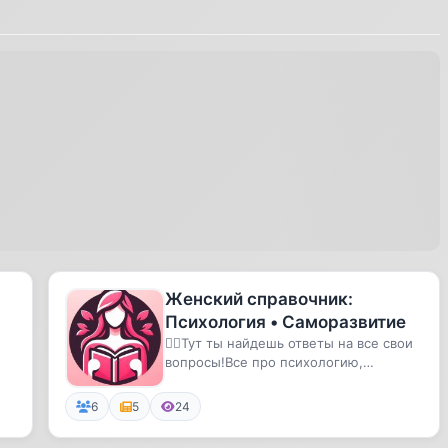
Женский справочник:
Психология • Саморазвитие
💁‍♀️Тут ты найдешь ответы на все свои
вопросы!Все про психологию,
отношения, материнство и эзотер...
6
5
24