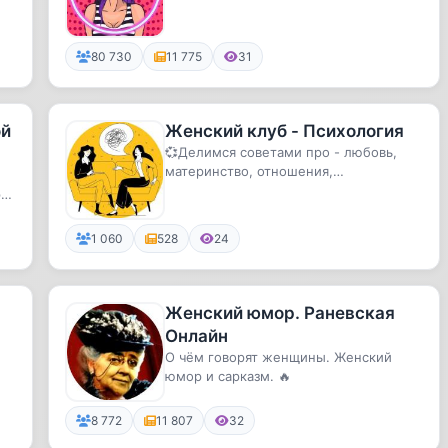
80 730
11 775
31
ой
Женский клуб - Психология
💞Делимся советами про - любовь,
материнство, отношения,
саморазвитие.
руг
1 060
528
24
Женский юмор. Раневская
Онлайн
О чём говорят женщины. Женский
юмор и сарказм. 🔥
8 772
11 807
32