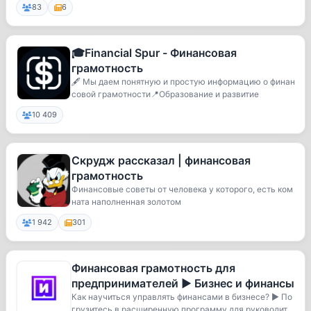
83
6
🎓Financial Spur - Финансовая
грамотность
🖋 Мы даем понятную и простую информацию о финан
совой грамотности📍Образование и развитие
10 409
Скрудж рассказал | финансовая
грамотность
Финансовые советы от человека у которого, есть ком
ната наполненная золотом
1 942
301
Финансовая грамотность для
предпринимателей ► Бизнес и финансы
Как научиться управлять финансами в бизнесе? ► По
грузитесь в расширенную программу для руководит