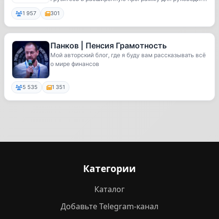
е...
1 957
301
Панков | Пенсия Грамотность
Мой авторский блог, где я буду вам рассказывать всё
о мире финансов
5 535
1 351
Категории
Каталог
Добавьте Telegram-канал