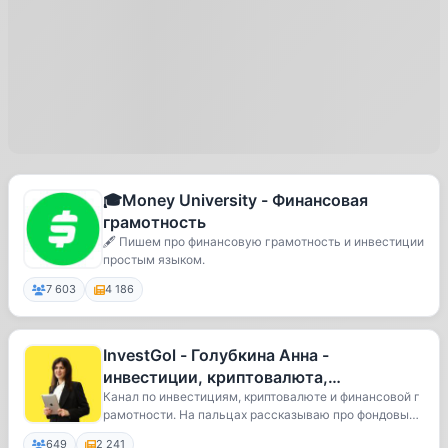
🎓Money University - Финансовая
грамотность
🖋 Пишем про финансовую грамотность и инвестиции
простым языком.
7 603
4 186
InvestGol - Голубкина Анна -
инвестиции, криптовалюта,
финансовая грамотность
Канал по инвестициям, криптовалюте и финансовой г
рамотности. На пальцах рассказываю про фондовый
...
649
2 241