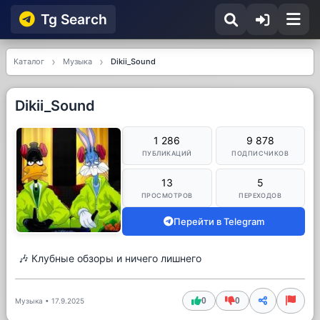
Tg Searсh
Каталог
Музыка
Dikii_Sound
Dikii_Sound
1 286
9 878
ПУБЛИКАЦИЙ
ПОДПИСЧИКОВ
13
5
ПРОСМОТРОВ
ПЕРЕХОДОВ
Перейти в Telegram
🎶 Клубные обзоры и ничего лишнего
0
0
Музыка
•
17.9.2025