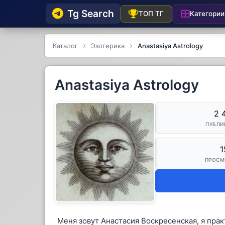
Tg Searсh
Категории
ТОП ТГ
Каталог
Эзотерика
Anastasiya Astrology
Anastasiya Astrology
2 
ПУБЛИ
1
ПРОСМ
Меня зовут Анастасия Воскресенская, я пра