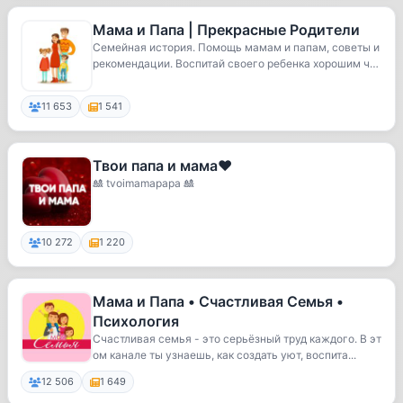
Мама и Папа | Прекрасные Родители
Семейная история. Помощь мамам и папам, советы и
рекомендации. Воспитай своего ребенка хорошим ч
е...
11 653
1 541
Твои папа и мама❤️
🎎 tvoimamapapa 🎎
10 272
1 220
Мама и Папа • Счастливая Семья •
Психология
Счастливая семья - это серьёзный труд каждого. В эт
ом канале ты узнаешь, как создать уют, воспита...
12 506
1 649