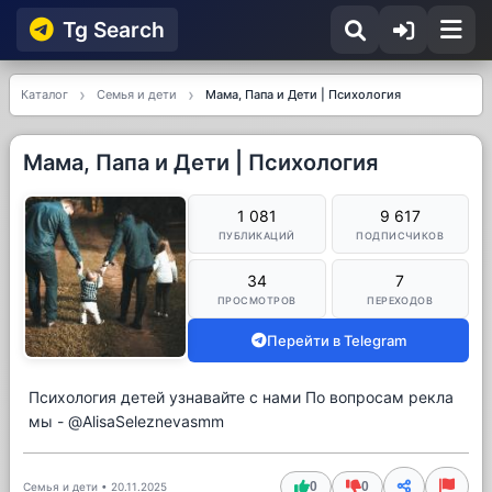
Tg Searсh
Каталог
Семья и дети
Мама, Папа и Дети | Психология
Мама, Папа и Дети | Психология
1 081
9 617
ПУБЛИКАЦИЙ
ПОДПИСЧИКОВ
34
7
ПРОСМОТРОВ
ПЕРЕХОДОВ
Перейти в Telegram
Психология детей узнавайте с нами По вопросам рекла
мы - @AlisaSeleznevasmm
0
0
Семья и дети
•
20.11.2025