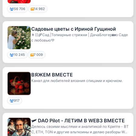
56 706
14 962
Садовые цветы с Ириной Гущиной
👩🏻‍🌾Сад |Топиарные стрижки | ДачаБлогер🏡о Саде
с любовью💚
10 245
7 009
ВЯЖЕМ ВМЕСТЕ
Канал для любителей вязания спицами и крючком.
917
🛩 DAO Pilot - ЛЕТИМ В WEB3 ВМЕСТЕ
Делюсь своими мыслями и аналитикой по Крипте - BT
C, ETH, TON и другие альткоины и делаю разборы W...