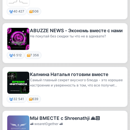
би...
40 427
506
ABUZZE NEWS - Экономь вместе с нами
Не покупай без скидки ты что не в адеквате?
6 512
7 356
Калнина Наталья готовим вместе
Самый главный секрет вкусного блюда - это хорошее
настроение и уверенность в том, что все получит...
32 541
639
МЫ ВМЕСТЕ с Shreenathji 🙏🏻
🚅 wearet0gether 🚅