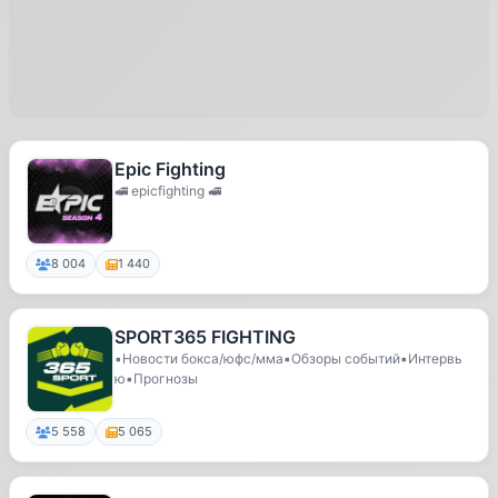
Epic Fighting
🚅 epicfighting 🚅
8 004
1 440
SPORT365 FIGHTING
▪️Новости бокса/юфс/мма▪️Обзоры событий▪️Интервь
ю▪️Прогнозы
5 558
5 065