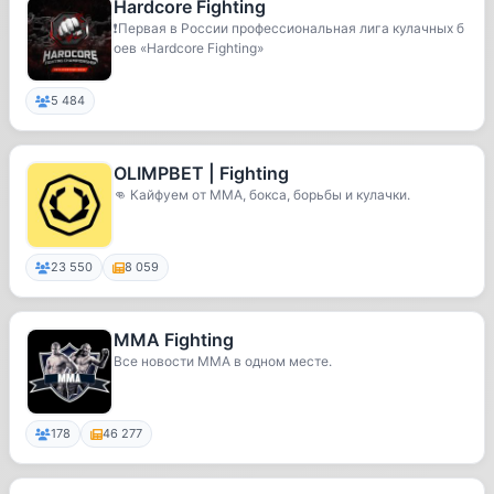
Hardcore Fighting
❗️Первая в России профессиональная лига кулачных б
оев «Hardcore Fighting»
5 484
OLIMPBET | Fighting
👊 Кайфуем от ММА, бокса, борьбы и кулачки.
23 550
8 059
MMA Fighting
Все новости MMA в одном месте.
178
46 277