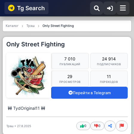
Tg Searсh
Каталог
Трэш
Only Street Fighting
Only Street Fighting
7 010
24 914
ПУБЛИКАЦИЙ
ПОДПИСЧИКОВ
29
11
ПРОСМОТРОВ
ПЕРЕХОДОВ
Перейти в Telegram
🚧 TydOriginal11 🚧
0
0
Трэш
•
27.8.2025