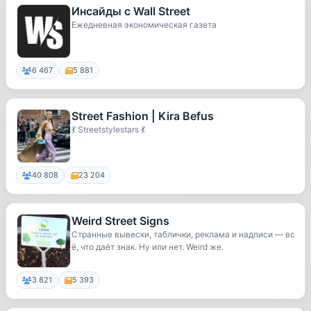
Инсайды с Wall Street
Ежедневная экономическая газета
6 467
5 881
Street Fashion | Kira Bеfus
💃 Streetstylestars 💃
40 808
23 204
Weird Street Signs
Странные вывески, таблички, реклама и надписи — вс
ё, что даёт знак. Ну или нет. Weird же.
3 821
5 393