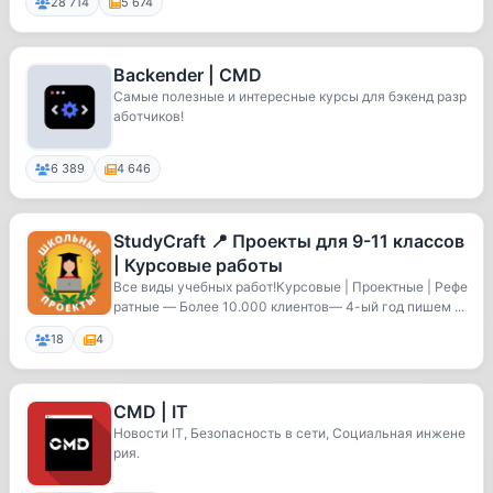
28 714
5 674
Backender | CMD
Самые полезные и интересные курсы для бэкенд разр
аботчиков!
6 389
4 646
StudyCraft 📍 Проекты для 9-11 классов
| Курсовые работы
Все виды учебных работ!Курсовые | Проектные | Рефе
ратные — Более 10.000 клиентов— 4-ый год пишем ...
18
4
CMD | IT
Новости IT, Безопасность в сети, Социальная инжене
рия.