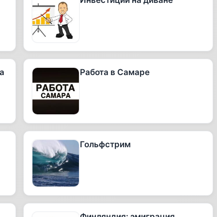
Инвестиции на диване
а
Работа в Самаре
Гольфстрим
Финляндия: эмиграция.