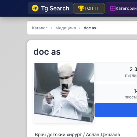
Tg Searсh
Категории
ТОП ТГ
Каталог
Медицина
doc as
doc as
2 
ПУБЛИ
1
ПРОСМ
Врач детский хирург / Аслан Джазаев