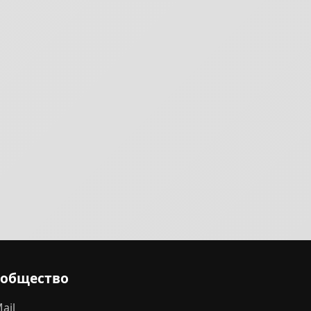
ообщество
ail