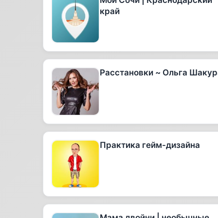
Мой Сочи | Краснодарский
край
Расстановки ~ Ольга Шакур
Практика гейм-дизайна
Мама двойни | необычные