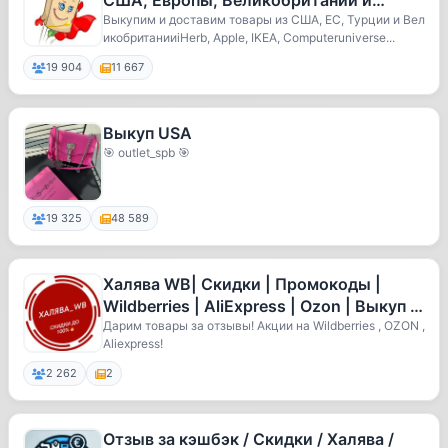
США, Европы, Великобритании и
Турции
Выкупим и доставим товары из США, ЕС, Турции и Вел
икобританииiHerb, Apple, IKEA, Computeruniverse...
19 904
11 667
Выкуп USA
🎯 outlet_spb 🎯
19 325
48 589
Халява WB| Скидки | Промокоды |
Wildberries | AliExpress | Ozon | Выкуп |
Отзывы | Кешбэк | Акции |
Дарим товары за отзывы! Акции на Wildberries , OZON ,
Aliexpress!
2 262
2
Отзыв за кэшбэк / Скидки / Халява /