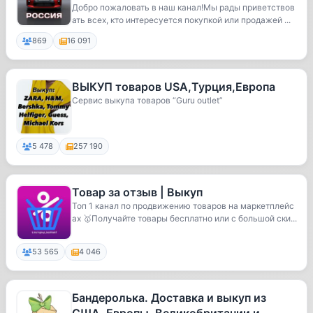
Добро пожаловать в наш канал!Мы рады приветствов
ать всех, кто интересуется покупкой или продажей ...
869
16 091
ВЫКУП товаров USA,Турция,Европа
Сервис выкупа товаров “Guru outlet”
5 478
257 190
Товар за отзыв | Выкуп
Топ 1 канал по продвижению товаров на маркетплейс
ах 🥇Получайте товары бесплатно или с большой ски...
53 565
4 046
Бандеролька. Доставка и выкуп из