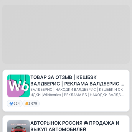
ТОВАР ЗА ОТЗЫВ | КЕШБЭК
ВАЛДБЕРИС | РЕКЛАМА ВАЛДБЕРИС |
ВЫКУП | КЕШБЕК | ОЗОН РЕКЛАМА |
ВАЛДБЕРИС | НАХОДКИ ВАЛДБЕРИС | КЕШБЕК И СК
ИДКИ |Wildberries | РЕКЛАМА ВБ | НАХОДКИ ВАЛДБЕР
ВЫКУП ВАЛДБЕ
ИС | Т...
624
2 679
АВТОРЫНОК РОССИЯ 🚘 ПРОДАЖА И
ВЫКУП АВТОМОБИЛЕЙ