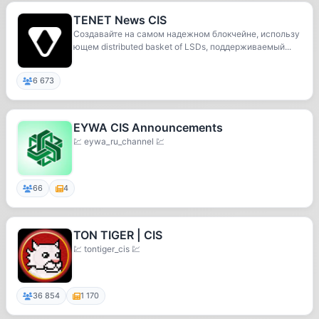
TENET News CIS
Создавайте на самом надежном блокчейне, использу
ющем distributed basket of LSDs, поддерживаемый...
6 673
EYWA CIS Announcements
💹 eywa_ru_channel 💹
66
4
TON TIGER | CIS
💹 tontiger_cis 💹
36 854
1 170