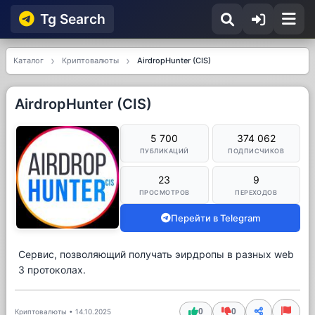
Tg Searсh
Каталог
Криптовалюты
AirdropHunter (CIS)
AirdropHunter (CIS)
5 700
374 062
ПУБЛИКАЦИЙ
ПОДПИСЧИКОВ
23
9
ПРОСМОТРОВ
ПЕРЕХОДОВ
Перейти в Telegram
Cервис, позволяющий получать эирдропы в разных web
3 протоколах.
0
0
Криптовалюты
•
14.10.2025