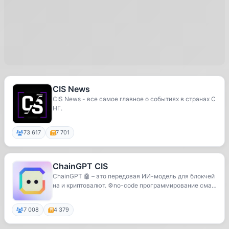
CIS News
CIS News - все самое главное о событиях в странах С
НГ.
73 617
7 701
ChainGPT CIS
ChainGPT 🤖 – это передовая ИИ-модель для блокчей
на и криптовалют. ⚙️no-code программирование сма
р...
7 008
4 379