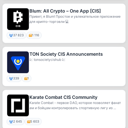
Blum: All Crypto – One App [CIS]
Привет, я Blum! Простое и увлекательное приложение
для крипто-торговли 💻
37 823
1 116
TON Society CIS Announcements
💹 tonsocietycishub 💹
339
1
Karate Combat CIS Community
Karate Combat - первое DAO, которое позволяет фанат
ам и бойцам контролировать спортивную лигу из ...
2 645
5 603