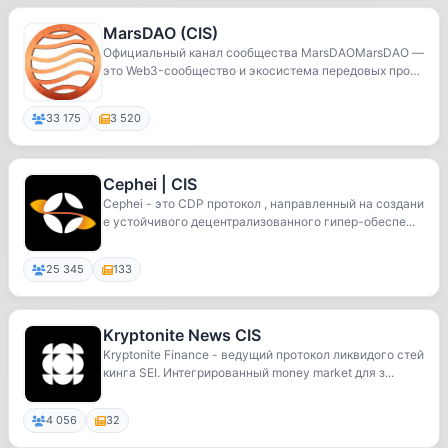
MarsDAO (CIS)
Официальный канал сообщества MarsDAOMarsDAO —
это Web3-сообщество и экосистема передовых проду
кто...
33 175
3 520
Сephei | CIS
Cephei - это CDP протокол , направленный на создани
е устойчивого децентрализованного гипер-обеспе...
25 345
133
Kryptonite News CIS
Kryptonite Finance - ведущий протокол ликвидого стей
кинга SEI. Интегрированный money market для з...
4 056
32