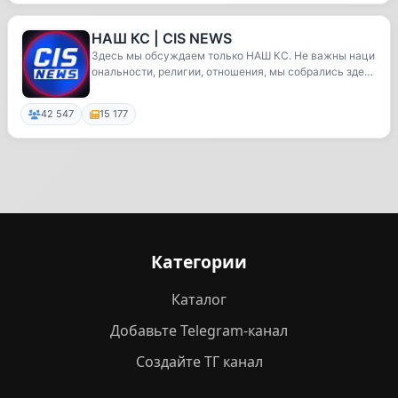
НАШ КС | CIS NEWS
Здесь мы обсуждаем только НАШ КС. Не важны наци
ональности, религии, отношения, мы собрались здес
ь...
42 547
15 177
Категории
Каталог
Добавьте Telegram-канал
Создайте ТГ канал