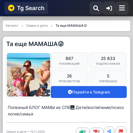
Tg Searсh
Каталог
Семья и дети
Та еще МАМАША😜
Та еще МАМАША😜
867
25 833
ПУБЛИКАЦИЙ
ПОДПИСЧИКОВ
26
5
ПРОСМОТРОВ
ПЕРЕХОДОВ
Перейти в Telegram
Полезный БЛОГ МАМЫ из СПБ🌉 Дети/воспитание/психо
логия/семья
0
0
Семья и дети
•
15.11.2025